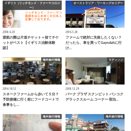
イギリス（リッチモンド・ファーマコロジ
オーストラリア・ワーキングホリデー
ー）
2018.6.20
2016.5.28
渡航の際は片道チケット＋捨てチケ
ファームで絶対に失敗したくない？
ットがベスト【イギリス治験体験
だったら、車を買ってGayndahに行
談】
け…
海外旅行情報
ラディソン
2016.10.12
2018.12.29
スネークファームから歩いて５分？
パーク プラザ スクンビット バンコク
予防接種に行く前にフードコートで
デラックスルーム コーナー 宿泊…
食事をし…
海外旅行情報
海外旅行情報