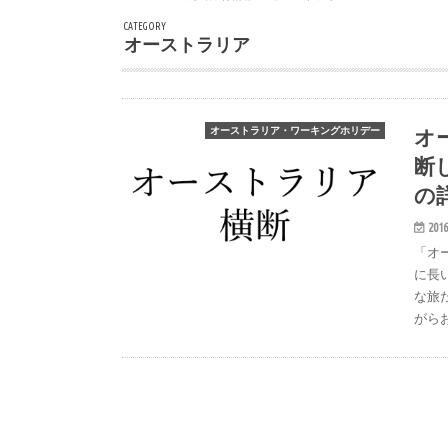
CATEGORY
オーストラリア
オ
オーストラリア・ワーキングホリデー
断
の
2016
「オ
に長
な旅
がら