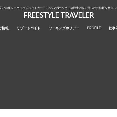
国内情報,ワーホリ,クレジットカード,リゾバ,治験,など。放浪生活から得られた情報を発信
FREESTYLE TRAVELER
行情報
リゾートバイト
ワーキングホリデー
PROFILE
仕事
オーストラリア・ワーキングホリデ
カナダ・ワーキングホリデー
ワーホリ生活３年間の回想録
ー