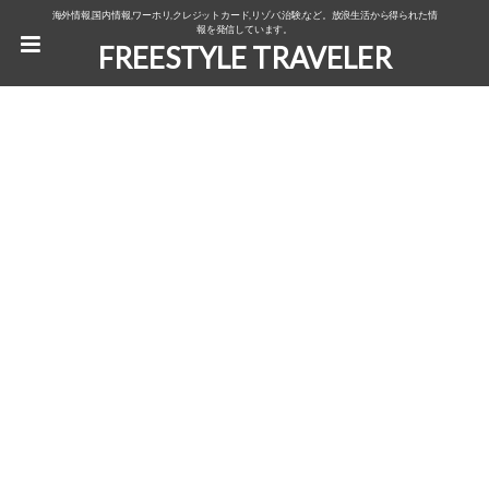
海外情報,国内情報,ワーホリ,クレジットカード,リゾバ,治験,など。放浪生活から得られた情
報を発信しています。
FREESTYLE TRAVELER