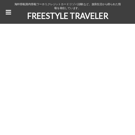
海外情報,国内情報,ワーホリ,クレジットカード,リゾバ,治験,など。放浪生活から得られた情
報を発信しています。
FREESTYLE TRAVELER