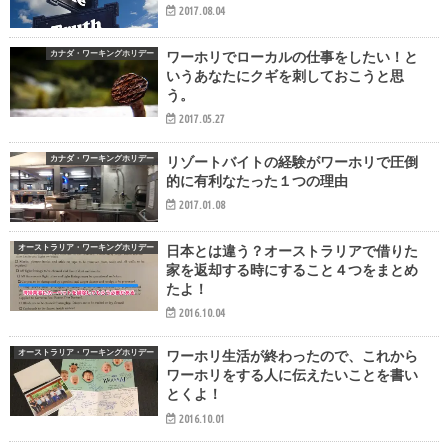
2017.08.04
カナダ・ワーキングホリデー
ワーホリでローカルの仕事をしたい！と
いうあなたにクギを刺しておこうと思
う。
2017.05.27
カナダ・ワーキングホリデー
リゾートバイトの経験がワーホリで圧倒
的に有利なたった１つの理由
2017.01.08
オーストラリア・ワーキングホリデー
日本とは違う？オーストラリアで借りた
家を返却する時にすること４つをまとめ
たよ！
2016.10.04
オーストラリア・ワーキングホリデー
ワーホリ生活が終わったので、これから
ワーホリをする人に伝えたいことを書い
とくよ！
2016.10.01