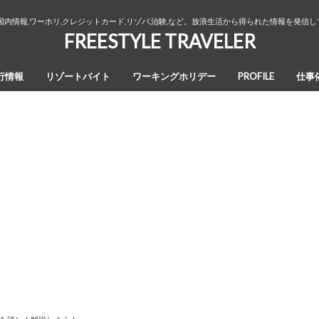
国内情報,ワーホリ,クレジットカード,リゾバ,治験,など。放浪生活から得られた情報を発信
FREESTYLE TRAVELER
行情報
リゾートバイト
ワーキングホリデー
PROFILE
仕事
オーストラリア・ワーキングホリデ
カナダ・ワーキングホリデー
ワーホリ生活３年間の回想録
ー