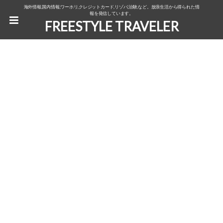
海外情報,国内情報,ワーホリ,クレジットカード,リゾバ,治験,など。放浪生活から得られた情
報を発信しています。
FREESTYLE TRAVELER