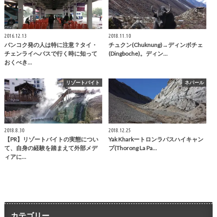
2016.12.13
2018.11.10
バンコク発の人は特に注意？タイ・
チュクン(Chuknung)→ディンボチェ
チェンライへバスで行く時に知って
(Dingboche)。ディン…
おくべき…
リゾートバイト
ネパール
2018.8.30
2018.12.25
【PR】リゾートバイトの実態につい
Yak Kharkートロンラパスハイキャン
て、自身の経験を踏まえて外部メデ
プ(Thorong La Pa…
ィアに…
カテゴリー