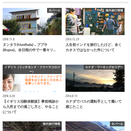
ネパール
海外旅行情報
2018.11.8
2016.12.29
ヌンタラ(Nunthala)→ブプサ
人生初インドを旅行したけど、全く
(Bupsa)。全日程の中で一番キツ…
カオスではなかった件について
イギリス（リッチモンド・ファーマコロジ
カナダ・ワーキングホリデー
ー）
2018.6.20
2016.8.15
【イギリス治験体験談】事前検診か
カナダでバスの運転手として働いて
ら入所までの過ごし方と、やること
感じたこと
について
海外旅行情報
ネパール