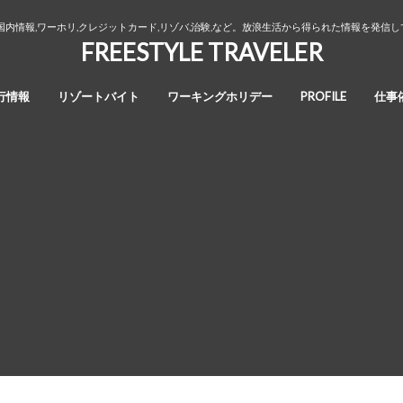
国内情報,ワーホリ,クレジットカード,リゾバ,治験,など。放浪生活から得られた情報を発信
FREESTYLE TRAVELER
行情報
リゾートバイト
ワーキングホリデー
PROFILE
仕事
オーストラリア・ワーキングホリデ
カナダ・ワーキングホリデー
ワーホリ生活３年間の回想録
ー