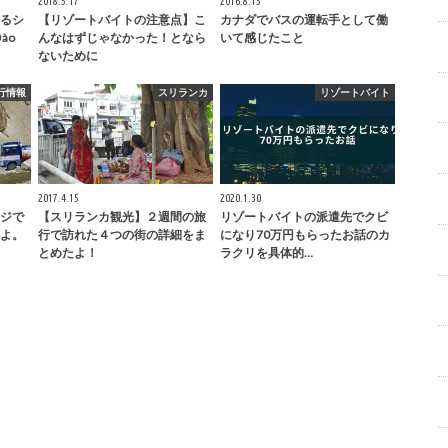
2018.5.17
2016.8.15
るシ
【リゾートバイトの注意点】こ
カナダでバスの運転手として働
ào
んなはずじゃなかった！となら
いて感じたこと
ないために
行情報
スリランカ
リゾートバイト
2017.4.15
2020.1.30
ジで
【スリランカ観光】２週間の旅
リゾートバイトの派遣先でクビ
よ。
行で訪れた４つの街の詳細をま
になり70万円もらったお話のカ
とめたよ！
ラクリを具体的…