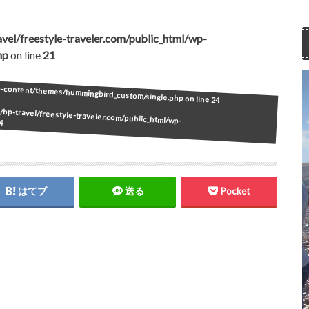
vel/freestyle-traveler.com/public_html/wp-
hp
on line
21
wp-content/themes/hummingbird_custom/single.php on line
24
bp-travel/freestyle-traveler.com/public_html/wp-
4
はてブ
送る
Pocket