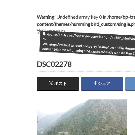
Warning
: Undefined array key 0 in
/home/bp-tra
content/themes/hummingbird_custom/single.p
2018.11.08
/home/bp-travel/freestyle-traveler.com/public_html/
">
Warning
: Attempt to read property "name" on null in
/home/
content/themes/hummingbird_custom/single.php
on line
2
DSC02278
ポスト
シェア