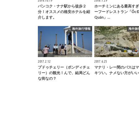
2016.10.19
2018.1.29
バンコク・ナナ駅から徒歩２
ホーチミンにある最高すぎ
分！オススメの格安ホテルを紹
ーフードレストラン「Ốc Đ
介します。
Quán」…
海外旅行情報
海外旅
2017.2.12
2017.6.25
プドゥチェリー（ポンディチェ
マナリ・レー間のバスはマ
リー）の観光！んで、結局どん
キツい。ナメない方がいい
な街なの？