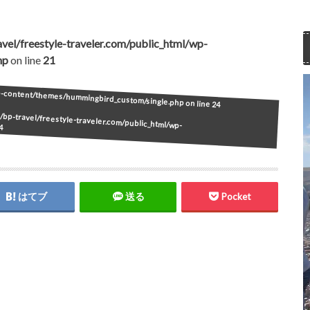
vel/freestyle-traveler.com/public_html/wp-
hp
on line
21
wp-content/themes/hummingbird_custom/single.php on line
24
bp-travel/freestyle-traveler.com/public_html/wp-
4
はてブ
送る
Pocket