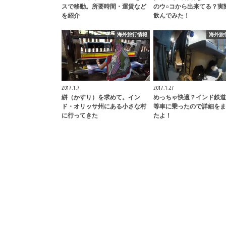
スで移動。所要時間・運賃など
のウ○コから出来てる？実
を紹介
飲んでみた！
海外旅行情報
海外旅
2017.1.7
2017.1.27
絣（かすり）を求めて。イン
めっちゃ快適？インド鉄道
ド・オリッサ州にある小さな村
等車に乗ったので詳細をま
に行ってきた
たよ！