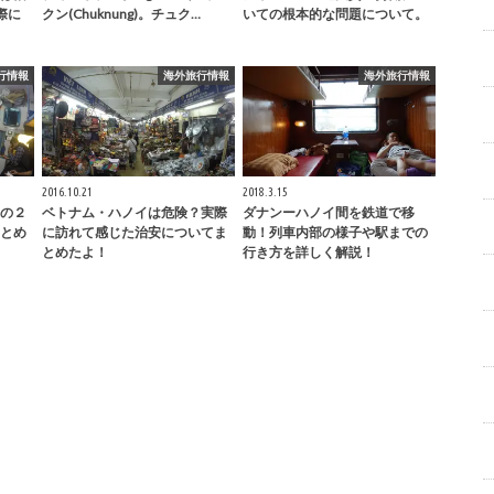
際に
クン(Chuknung)。チュク…
いての根本的な問題について。
行情報
海外旅行情報
海外旅行情報
2016.10.21
2018.3.15
の２
ベトナム・ハノイは危険？実際
ダナンーハノイ間を鉄道で移
とめ
に訪れて感じた治安についてま
動！列車内部の様子や駅までの
とめたよ！
行き方を詳しく解説！