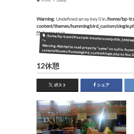
HOME
12休憩
Warning
: Undefined array key 0 in
/home/bp-tra
content/themes/hummingbird_custom/single.p
2019.10.19
/home/bp-travel/freestyle-traveler.com/public_html/
">
Warning
: Attempt to read property "name" on null in
/home/
content/themes/hummingbird_custom/single.php
on line
2
12休憩
ポスト
シェア