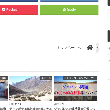
Pocket
feedly
トップページへ
行情報
ネパール
カナダ・ワーキングホリデー
2018.11.10
2020.1.28
は猫
ディンボチェ(Dingboche)→チュ
ジャパレスの違法賃金労働につ