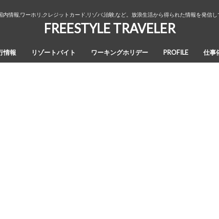
国内情報,ワーホリ,クレジットカード,リゾバ,治験,など。放浪生活から得られた情報を発信
FREESTYLE TRAVELER
行情報
リゾートバイト
ワーキングホリデー
PROFILE
仕事
オーストラリア・ワーキングホリデ
カナダ・ワーキングホリデー
ワーホリ生活３年間の回想録
ー