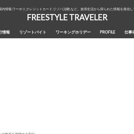
国内情報,ワーホリ,クレジットカード,リゾバ,治験,など。放浪生活から得られた情報を発信
FREESTYLE TRAVELER
行情報
リゾートバイト
ワーキングホリデー
PROFILE
仕事
オーストラリア・ワーキングホリデ
カナダ・ワーキングホリデー
ワーホリ生活３年間の回想録
ー