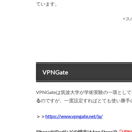
ています。
<ス
VPNGate
VPNGateは筑波大学が学術実験の一環とし
る
のですが、一度設定すればとても使い勝手の
＞＞
https://www.vpngate.net/ja/
iPhoneやiPadなどの端末はApp Storeで
「VPN