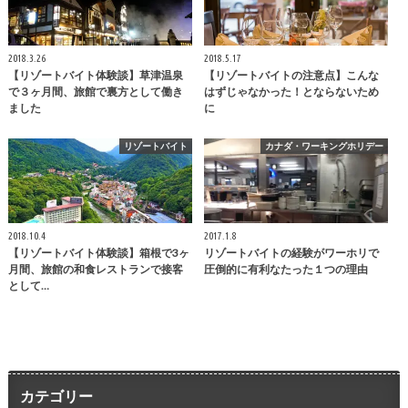
2018.3.26
2018.5.17
【リゾートバイト体験談】草津温泉
【リゾートバイトの注意点】こんな
で３ヶ月間、旅館で裏方として働き
はずじゃなかった！とならないため
ました
に
リゾートバイト
カナダ・ワーキングホリデー
2018.10.4
2017.1.8
【リゾートバイト体験談】箱根で3ヶ
リゾートバイトの経験がワーホリで
月間、旅館の和食レストランで接客
圧倒的に有利なたった１つの理由
として…
カテゴリー