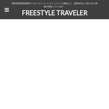
海外情報,国内情報,ワーホリ,クレジットカード,リゾバ,治験,など。放浪生活から得られた情
報を発信しています。
FREESTYLE TRAVELER