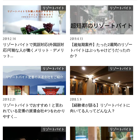
リゾートバイト
リゾートバイト
2019.2.14
2019.4.13
リゾートバイトで英語対応(外国語対
【超短期案件】たった2週間のリゾー
応)可能な人が働くメリット・デメリ
トバイトはぶっちゃけどうだったの
ット…
か？
リゾートバイト
リゾートバイト
2019.2.21
2018.5.9
リゾートバイトでおすすめ！と言わ
【経験者が語る】リゾートバイトに
れている定番の派遣会社4つをわかり
向いてる人ってどんな人？
やすく…
リゾートバイト
リゾートバイト