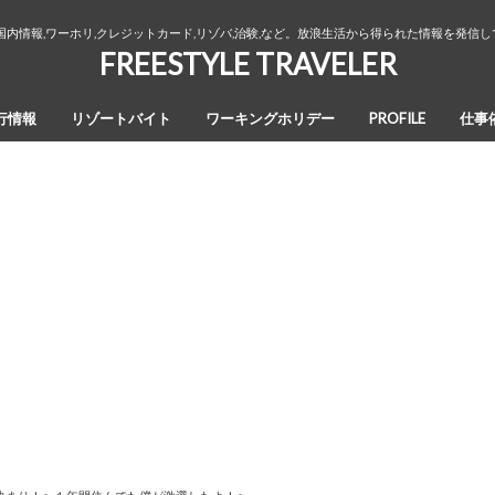
国内情報,ワーホリ,クレジットカード,リゾバ,治験,など。放浪生活から得られた情報を発信
FREESTYLE TRAVELER
行情報
リゾートバイト
ワーキングホリデー
PROFILE
仕事
オーストラリア・ワーキングホリデ
カナダ・ワーキングホリデー
ワーホリ生活３年間の回想録
ー