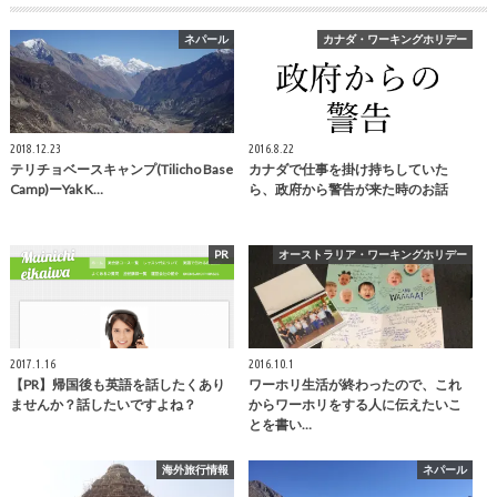
ネパール
カナダ・ワーキングホリデー
2018.12.23
2016.8.22
テリチョベースキャンプ(Tilicho Base
カナダで仕事を掛け持ちしていた
Camp)ーYak K…
ら、政府から警告が来た時のお話
PR
オーストラリア・ワーキングホリデー
2017.1.16
2016.10.1
【PR】帰国後も英語を話したくあり
ワーホリ生活が終わったので、これ
ませんか？話したいですよね？
からワーホリをする人に伝えたいこ
とを書い…
海外旅行情報
ネパール