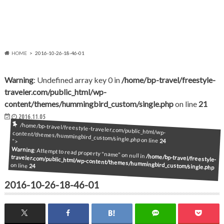
HOME
2016-10-26-18-46-01
Warning
: Undefined array key 0 in
/home/bp-travel/freestyle-
traveler.com/public_html/wp-
content/themes/hummingbird_custom/single.php
on line
21
2016.11.05
/home/bp-travel/freestyle-traveler.com/public_html/wp-content/themes/hummingbird_custom/single.php on line
24
">
Warning
: Attempt to read property "name" on null in
/home/bp-travel/freestyle-
traveler.com/public_html/wp-content/themes/hummingbird_custom/single.php
on line
24
2016-10-26-18-46-01