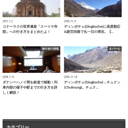
2017.1.2
2018.11.9
コナーラクの世界遺産「スーリヤ寺
ディンボチェ(Dingboche)に高度順応
院」への行き方をまとめたよ！
&疲労回復で丸一日の滞在。【…
海外旅行情報
ネパール
2018.3.15
2018.11.10
ダナンーハノイ間を鉄道で移動！列
ディンボチェ(Dingboche)→チュクン
車内部の様子や駅までの行き方を詳
(Chuknung)。チュク…
しく解説！
カテゴリー