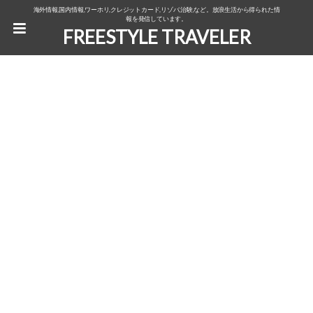
海外情報,国内情報,ワーホリ,クレジットカード,リゾバ,治験,など。放浪生活から得られた情
報を発信しています。
FREESTYLE TRAVELER