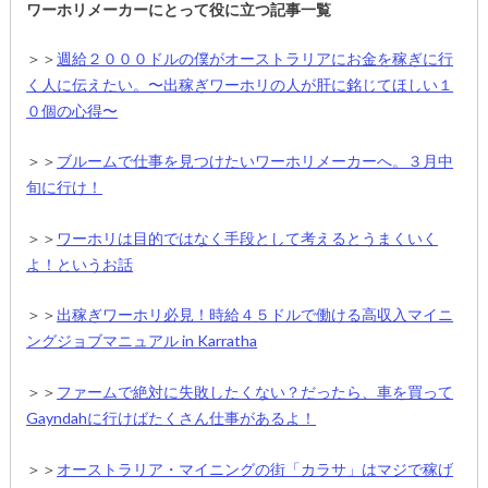
ワーホリメーカーにとって役に立つ記事一覧
＞＞
週給２０００ドルの僕がオーストラリアにお金を稼ぎに行
く人に伝えたい。〜出稼ぎワーホリの人が肝に銘じてほしい１
０個の心得〜
＞＞
ブルームで仕事を見つけたいワーホリメーカーへ。３月中
旬に行け！
＞＞
ワーホリは目的ではなく手段として考えるとうまくいく
よ！というお話
＞＞
出稼ぎワーホリ必見！時給４５ドルで働ける高収入マイニ
ングジョブマニュアル in Karratha
＞＞
ファームで絶対に失敗したくない？だったら、車を買って
Gayndahに行けばたくさん仕事があるよ！
＞＞
オーストラリア・マイニングの街「カラサ」はマジで稼げ