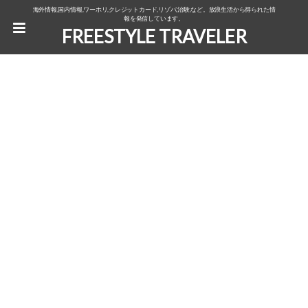
海外情報,国内情報,ワーホリ,クレジットカード,リゾバ,治験,など。放浪生活から得られた情
報を発信しています。
FREESTYLE TRAVELER