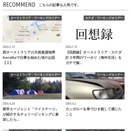
RECOMMEND
こちらの記事も人気です。
オーストラリア・ワーキングホリデー
カナダ・ワーキングホリデー
2016.2.19
2016.7.31
西オーストラリアの天然資源地帯
【回想録】オーストラリア・カナダ
Karrathaで仕事を始めた頃のお話
計３年間のワーホリ（海外生活）を
【２】
ガチで振…
オーストラリア・ワーキングホリデー
ワーキングホリデー
2016.6.20
2016.6.2
留学エージェント「マイステージ」
カンガルーを車でひき殺して感じた
が紹介するチェリーピッキングに参
こと
加したら…