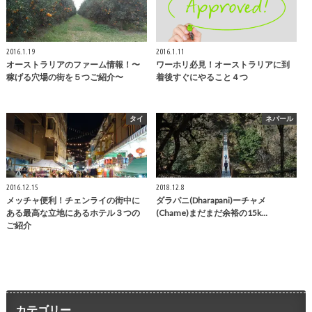
2016.1.19
2016.1.11
オーストラリアのファーム情報！〜
ワーホリ必見！オーストラリアに到
稼げる穴場の街を５つご紹介〜
着後すぐにやること４つ
タイ
ネパール
2016.12.15
2018.12.8
メッチャ便利！チェンライの街中に
ダラパニ(Dharapani)ーチャメ
ある最高な立地にあるホテル３つの
(Chame)まだまだ余裕の15k…
ご紹介
カテゴリー