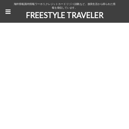
海外情報,国内情報,ワーホリ,クレジットカード,リゾバ,治験,など。放浪生活から得られた情
報を発信しています。
FREESTYLE TRAVELER