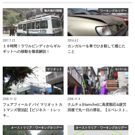
海外旅行情報
ワーキングホリデー
2017.7.23
2016.6.2
１８時間！ラワルピンディからギル
カンガルーを車でひき殺して感じた
ギットへの移動を徹底解説！
こと
マリオット
ネパール
2018.11.12
2018.11.9
フェアフィールド バイ マリオット カ
ナムチェ(Namche)に高度順応&疲労
トマンズ宿泊記【ビジネス・トレッ
回復で丸一日の滞在。【エベレスト…
キ…
オーストラリア・ワーキングホリデー
オーストラリア・ワーキングホリデー