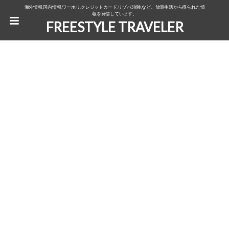
海外情報,国内情報,ワーホリ,クレジットカード,リゾバ,治験,など。放浪生活から得られた情
報を発信しています。
FREESTYLE TRAVELER