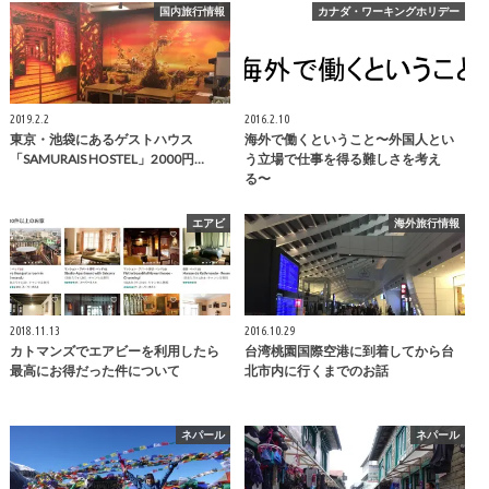
国内旅行情報
カナダ・ワーキングホリデー
2019.2.2
2016.2.10
東京・池袋にあるゲストハウス
海外で働くということ〜外国人とい
「SAMURAIS HOSTEL」2000円…
う立場で仕事を得る難しさを考え
る〜
エアビ
海外旅行情報
2018.11.13
2016.10.29
カトマンズでエアビーを利用したら
台湾桃園国際空港に到着してから台
最高にお得だった件について
北市内に行くまでのお話
ネパール
ネパール