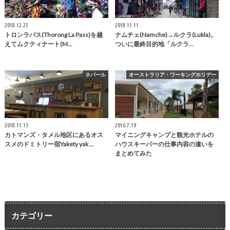
2018.12.25
2018.11.11
トロンラパス(Thorong La Pass)を越
ナムチェ(Namche)→ルクラ(Lukla)。
えてムクティナート(M…
ついに最終目的地「ルクラ…
ネパール
オーストラリア・ワーキングホリデー
2018.11.13
2016.7.19
カトマンズ・タメル地区にあるオス
マイニングキャンプと観光ホテルの
スメのドミトリー宿Yakety yak …
ハウスキーパーの仕事内容の違いを
まとめてみた
カテゴリー