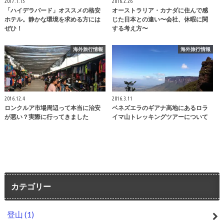
2017.1.15
2016.2.26
「ハイデラバード」オススメの格安
オーストラリア・カナダに住んで感
ホテル。静かな環境を求める方には
じた日本との違い〜会社、休暇に関
ぜひ！
する考え方〜
海外旅行情報
海外旅行情報
2016.12.4
2016.3.11
ロンクルア市場周辺って本当に治安
ベネズエラのギアナ高地にあるロラ
が悪い？実際に行ってきました
イマ山トレッキングツアーについて
カテゴリー
登山
(1)