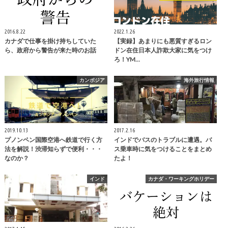
2016.8.22
2022.1.26
カナダで仕事を掛け持ちしていた
【実録】あまりにも悪質すぎるロン
ら、政府から警告が来た時のお話
ドン在住日本人詐欺大家に気をつけ
ろ！YM…
カンボジア
海外旅行情報
2019.10.13
2017.2.16
プノンペン国際空港へ鉄道で行く方
インドでバスのトラブルに遭遇。バ
法を解説！渋滞知らずで便利・・・
ス乗車時に気をつけることをまとめ
なのか？
たよ！
インド
カナダ・ワーキングホリデー