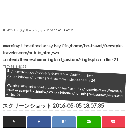
HOME
スクリーンショット 2016-05-05 18.07.35
Warning
: Undefined array key 0 in
/home/bp-travel/freestyle-
traveler.com/public_html/wp-
content/themes/hummingbird_custom/single.php
on line
21
2016.05.05
/home/bp-travel/freestyle-traveler.com/public_html/wp-content/themes/hummingbird_custom/single.php on line
24
">
Warning
: Attempt to read property "name" on null in
/home/bp-travel/freestyle-
traveler.com/public_html/wp-content/themes/hummingbird_custom/single.php
on line
24
スクリーンショット 2016-05-05 18.07.35