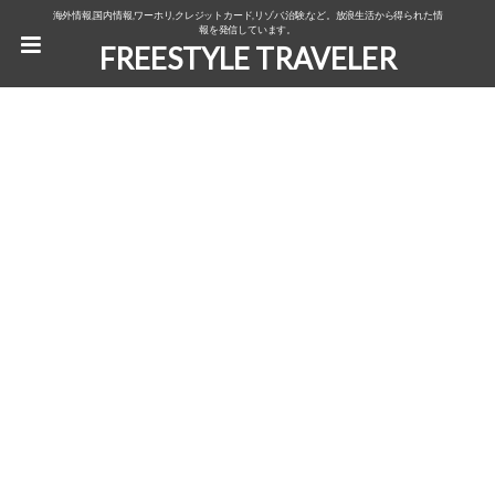
海外情報,国内情報,ワーホリ,クレジットカード,リゾバ,治験,など。放浪生活から得られた情
報を発信しています。
FREESTYLE TRAVELER