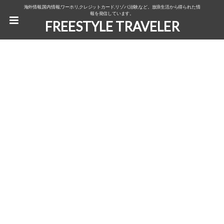
海外情報,国内情報,ワーホリ,クレジットカード,リゾバ,治験,など。放浪生活から得られた情
報を発信しています。
FREESTYLE TRAVELER