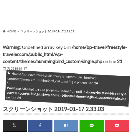
HOME
スクリーンショット 2019-01-17 2.33.03
Warning
: Undefined array key 0 in
/home/bp-travel/freestyle-
traveler.com/public_html/wp-
content/themes/hummingbird_custom/single.php
on line
21
2019.01.17
/home/bp-travel/freestyle-traveler.com/public_html/wp-content/themes/hummingbird_custom/single.php on line
24
">
Warning
: Attempt to read property "name" on null in
/home/bp-travel/freestyle-
traveler.com/public_html/wp-content/themes/hummingbird_custom/single.php
on line
24
スクリーンショット 2019-01-17 2.33.03