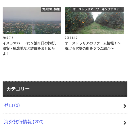
海外旅行情報
オーストラリア・ワーキングホリデー
2017.7.6
2016.1.19
イスラマバードに２泊３日の旅行。
オーストラリアのファーム情報！〜
治安・観光地など詳細をまとめた
稼げる穴場の街を５つご紹介〜
よ！
カテゴリー
登山
(1)
海外旅行情報
(200)