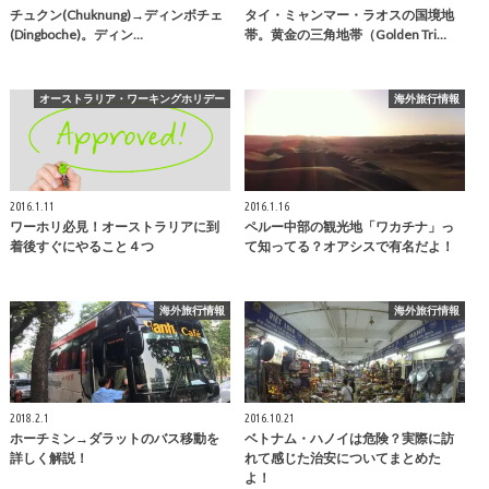
チュクン(Chuknung)→ディンボチェ
タイ・ミャンマー・ラオスの国境地
(Dingboche)。ディン…
帯。黄金の三角地帯（Golden Tri…
オーストラリア・ワーキングホリデー
海外旅行情報
2016.1.11
2016.1.16
ワーホリ必見！オーストラリアに到
ペルー中部の観光地「ワカチナ」っ
着後すぐにやること４つ
て知ってる？オアシスで有名だよ！
海外旅行情報
海外旅行情報
2018.2.1
2016.10.21
ホーチミン→ダラットのバス移動を
ベトナム・ハノイは危険？実際に訪
詳しく解説！
れて感じた治安についてまとめた
よ！