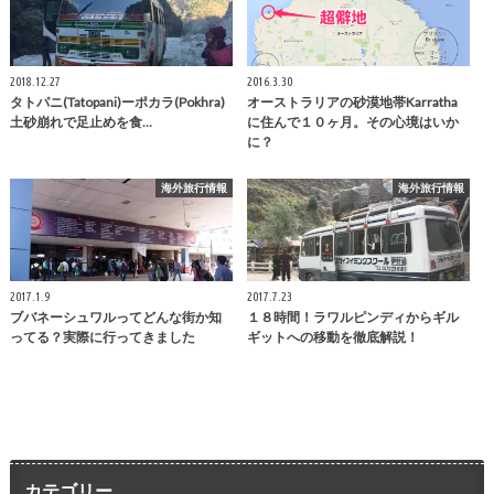
2018.12.27
2016.3.30
タトパニ(Tatopani)ーポカラ(Pokhra)
オーストラリアの砂漠地帯Karratha
土砂崩れで足止めを食…
に住んで１０ヶ月。その心境はいか
に？
海外旅行情報
海外旅行情報
2017.1.9
2017.7.23
ブバネーシュワルってどんな街か知
１８時間！ラワルピンディからギル
ってる？実際に行ってきました
ギットへの移動を徹底解説！
カテゴリー