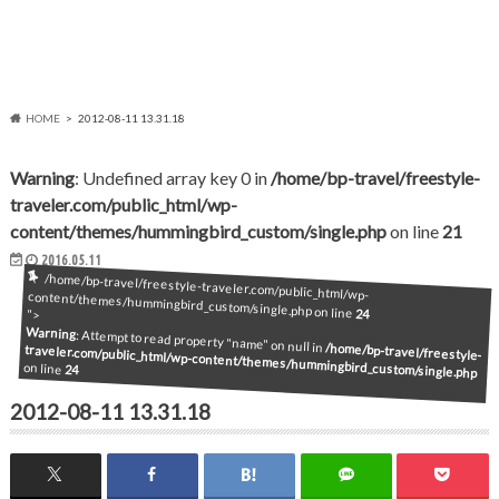
HOME
2012-08-11 13.31.18
Warning
: Undefined array key 0 in
/home/bp-travel/freestyle-
traveler.com/public_html/wp-
content/themes/hummingbird_custom/single.php
on line
21
2016.05.11
/home/bp-travel/freestyle-traveler.com/public_html/wp-content/themes/hummingbird_custom/single.php on line
24
">
Warning
: Attempt to read property "name" on null in
/home/bp-travel/freestyle-
traveler.com/public_html/wp-content/themes/hummingbird_custom/single.php
on line
24
2012-08-11 13.31.18