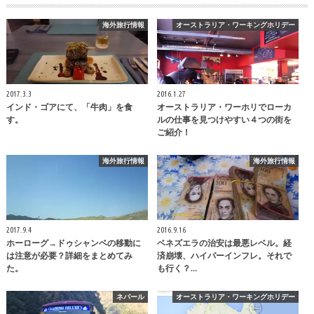
海外旅行情報
オーストラリア・ワーキングホリデー
2017.3.3
2016.1.27
インド・ゴアにて、「牛肉」を食
オーストラリア・ワーホリでローカ
す。
ルの仕事を見つけやすい４つの街を
ご紹介！
海外旅行情報
海外旅行情報
2017.9.4
2016.9.16
ホーローグ→ドゥシャンベの移動に
ベネズエラの治安は最悪レベル。経
は注意が必要？詳細をまとめてみ
済崩壊、ハイパーインフレ。それで
た。
も行く？…
ネパール
オーストラリア・ワーキングホリデー