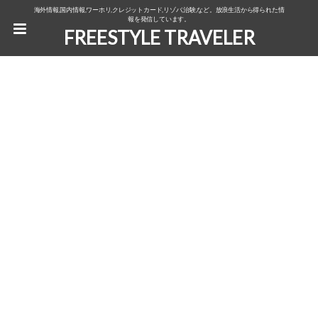
海外情報,国内情報,ワーホリ,クレジットカード,リゾバ,治験,など。放浪生活から得られた情
報を発信しています。
FREESTYLE TRAVELER