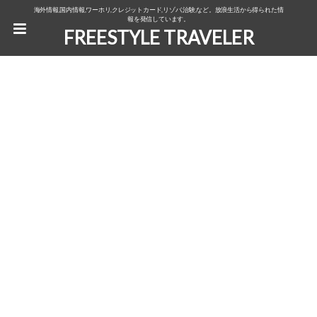
海外情報,国内情報,ワーホリ,クレジットカード,リゾバ,治験,など。放浪生活から得られた情
報を発信しています。
FREESTYLE TRAVELER