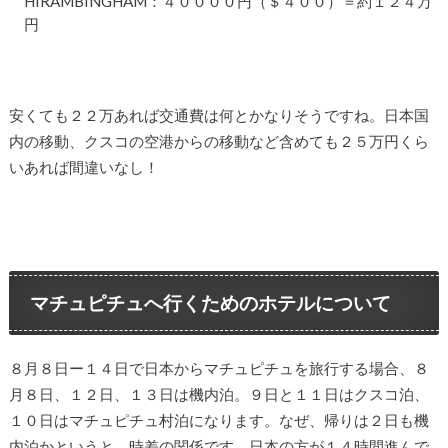
HIRAMBINGHAM：４００００円（＄４００）＝約１２４万
円
安くても２２万あれば交通費は何とかなりそうですね。日本国
内の移動、クスコの空港からの移動など含めても２５万円くら
いあれば間違いなし！
マチュピチュへ行くためのホテルについて
８月８日ー１４日で日本からマチュピチュを旅行する場合、８
月８日、１２日、１３日は機内泊。９日と１１日はクスコ泊、
１０日はマチュピチュ村泊になります。なぜ、帰りは２日も機
内泊かというと、時差の関係です。日本の方が１４時間進んで