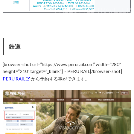
鉄道
[browser-shot url=”https://www.perurail.com” width=”280″
height=”210″ target=”_blank”]・PERU RAIL[/browser-shot]
PERU RAIL
から予約する事ができます。