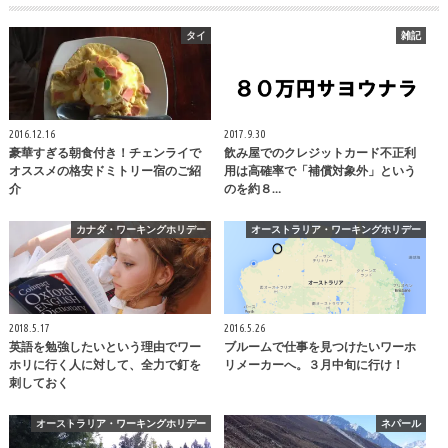
タイ
雑記
2016.12.16
2017.9.30
豪華すぎる朝食付き！チェンライで
飲み屋でのクレジットカード不正利
オススメの格安ドミトリー宿のご紹
用は高確率で「補償対象外」という
介
のを約８…
カナダ・ワーキングホリデー
オーストラリア・ワーキングホリデー
2018.5.17
2016.5.26
英語を勉強したいという理由でワー
ブルームで仕事を見つけたいワーホ
ホリに行く人に対して、全力で釘を
リメーカーへ。３月中旬に行け！
刺しておく
オーストラリア・ワーキングホリデー
ネパール