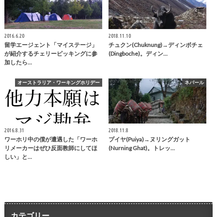
2016.6.20
2018.11.10
留学エージェント「マイステージ」
チュクン(Chuknung)→ディンボチェ
が紹介するチェリーピッキングに参
(Dingboche)。ディン…
加したら…
オーストラリア・ワーキングホリデー
ネパール
2016.8.31
2018.11.8
ワーホリ中の僕が遭遇した「ワーホ
プイヤ(Puiya)→ヌリングガット
リメーカーはぜひ反面教師にしてほ
(Nurning Ghat)。トレッ…
しい」と…
カテゴリー