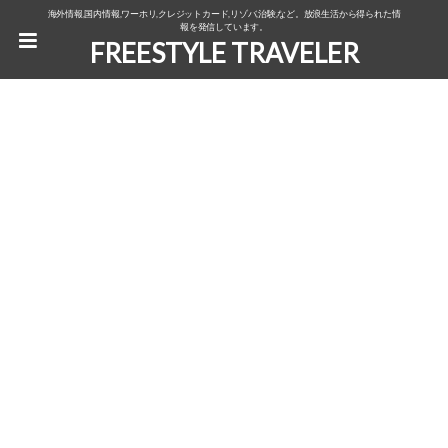
海外情報,国内情報,ワーホリ,クレジットカード,リゾバ,治験,など。放浪生活から得られた情
報を発信しています。
FREESTYLE TRAVELER