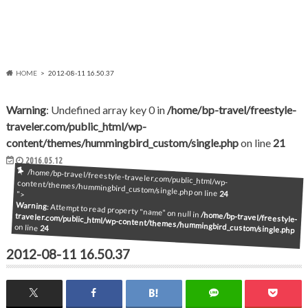
HOME
2012-08-11 16.50.37
Warning
: Undefined array key 0 in
/home/bp-travel/freestyle-
traveler.com/public_html/wp-
content/themes/hummingbird_custom/single.php
on line
21
2016.05.12
/home/bp-travel/freestyle-traveler.com/public_html/wp-content/themes/hummingbird_custom/single.php on line
24
">
Warning
: Attempt to read property "name" on null in
/home/bp-travel/freestyle-
traveler.com/public_html/wp-content/themes/hummingbird_custom/single.php
on line
24
2012-08-11 16.50.37