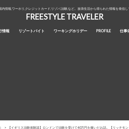
国内情報,ワーホリ,クレジットカード,リゾバ,治験,など。放浪生活から得られた情報を発信
FREESTYLE TRAVELER
行情報
リゾートバイト
ワーキングホリデー
PROFILE
仕事
オーストラリア・ワーキングホリデ
カナダ・ワーキングホリデー
ワーホリ生活３年間の回想録
ー
）
【イギリス治験体験談】ロンドンで治験を受けて40万円を稼いだお話。【リッチモン