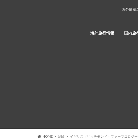
海外情報,
海外旅行情報
国内旅
HOME
治験
イギリス（リッチモンド・ファーマコロジー