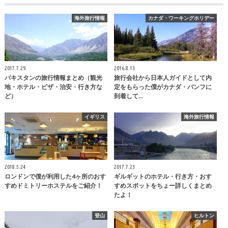
海外旅行情報
カナダ・ワーキングホリデー
2017.7.29
2016.8.13
パキスタンの旅行情報まとめ（観光
旅行会社から日本人ガイドとして内
地・ホテル・ビザ・治安・行き方な
定をもらった僕がカナダ・バンフに
ど）
到着して…
イギリス
海外旅行情報
2018.5.24
2017.7.23
ロンドンで僕が利用した4ヶ所のおす
ギルギットのホテル・行き方・おす
すめドミトリーホステルをご紹介！
すめスポットをちょー詳しくまとめ
たよ！
登山
ヒルトン