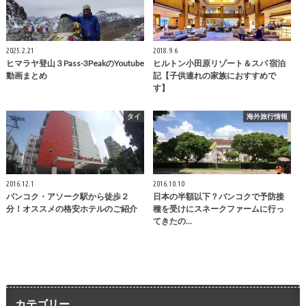
2025.2.21
2018.9.6
ヒマラヤ登山３Pass-3PeakのYoutube
ヒルトン小田原リゾート＆スパ 宿泊
動画まとめ
記【子供連れの家族におすすめで
す】
タイ
海外旅行情報
2016.12.1
2016.10.10
バンコク・アソーク駅から徒歩２
日本の半額以下？バンコクで予防接
分！オススメの格安ホテルのご紹介
種を受けにスネークファームに行っ
てきたの…
カテゴリー