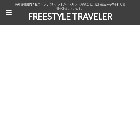
海外情報,国内情報,ワーホリ,クレジットカード,リゾバ,治験,など。放浪生活から得られた情
報を発信しています。
FREESTYLE TRAVELER