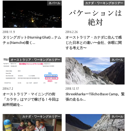
ネパール
カナダ・ワーキングホリデー
2018.11.9
2016.2.26
ヌリングガット(Nurning Ghat)→ナム
オーストラリア・カナダに住んで感
チェ(Namche)着く…
じた日本との違い〜会社、休暇に関
する考え方〜
オーストラリア・ワーキングホリデー
ネパール
2016.7.2
2018.12.17
オーストラリア・マイニングの街
ShreekharkaーTilicho Base Camp。緊
「カラサ」はマジで稼げる！今回は
張の走るル…
給料明細を…
カナダ・ワーキングホリデー
ネパール