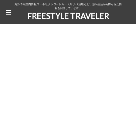
海外情報,国内情報,ワーホリ,クレジットカード,リゾバ,治験,など。放浪生活から得られた情
報を発信しています。
FREESTYLE TRAVELER