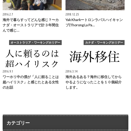
2016.2.7
2018.12.25
海外で暮らすってどんな感じ？〜カ
Yak Kharkートロンラパスハイキャン
ナダ・オーストラリアで計３年間住
プ(Thorong La Pa…
んで感じ…
オーストラリア・ワーキングホリデー
カナダ・ワーキングホリデー
2016.9.1
2016.3.14
ワーホリ中の僕が「人に頼ることは
海外あるある？海外に移住してから
超ハイリスク」と感じたとある女性
やるようになったことを１０個紹介
のお話
します。
カテゴリー