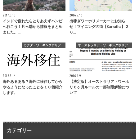
2017.3.13
2016.5.10
インドで疲れたらとりあえずハンピ
出稼ぎワーホリメーカーにお知ら
へ行こう！片っ端から情報をまとめ
せ！マイニングの街【Karratha】２
ました。…
０…
カナダ・ワーキングホリデー
オーストラリア・ワーキングホリデー
2016.3.14
2016.4.9
海外あるある？海外に移住してから
【決定版】オーストラリア・ワーホ
やるようになったことを１０個紹介
リ６ヶ月ルールの一部制限解除につ
します。
いて
カテゴリー