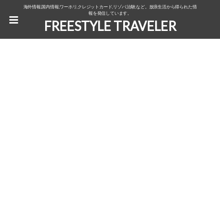
海外情報,国内情報,ワーホリ,クレジットカード,リゾバ,治験,など。放浪生活から得られた情
報を発信しています。
FREESTYLE TRAVELER