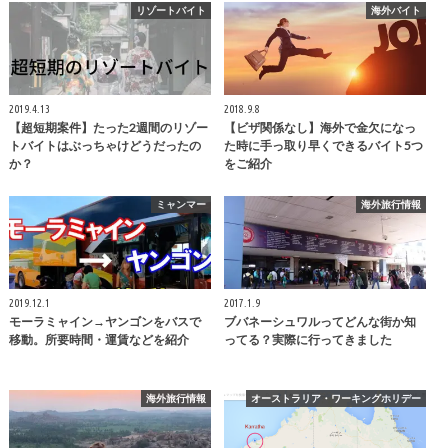
リゾートバイト
海外バイト
2019.4.13
2018.9.8
【超短期案件】たった2週間のリゾー
【ビザ関係なし】海外で金欠になっ
トバイトはぶっちゃけどうだったの
た時に手っ取り早くできるバイト5つ
か？
をご紹介
ミャンマー
海外旅行情報
2019.12.1
2017.1.9
モーラミャイン→ヤンゴンをバスで
ブバネーシュワルってどんな街か知
移動。所要時間・運賃などを紹介
ってる？実際に行ってきました
海外旅行情報
オーストラリア・ワーキングホリデー