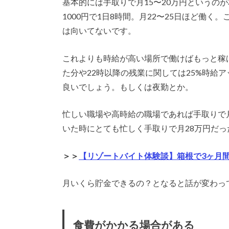
基本的には手取りで月15〜20万円というの
1000円で1日8時間。月22〜25日ほど働
は向いてないです。
これよりも時給が高い場所で働けばもっと稼
た分や22時以降の残業に関しては25%時給
良いでしょう。もしくは夜勤とか。
忙しい職場や高時給の職場であれば手取りで
いた時にとても忙しく手取りで月28万円だった
＞＞
【リゾートバイト体験談】箱根で3ヶ月
月いくら貯金できるの？となると話が変わっ
食費がかかる場合がある