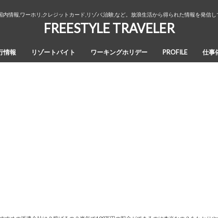
国内情報,ワーホリ,クレジットカード,リゾバ,治験,など。放浪生活から得られた情報を発信
FREESTYLE TRAVELER
行情報
リゾートバイト
ワーキングホリデー
PROFILE
仕事
オーストラリア・ワーキングホリデ
カナダ・ワーキングホリデー
ワーホリ生活３年間の回想録
ー