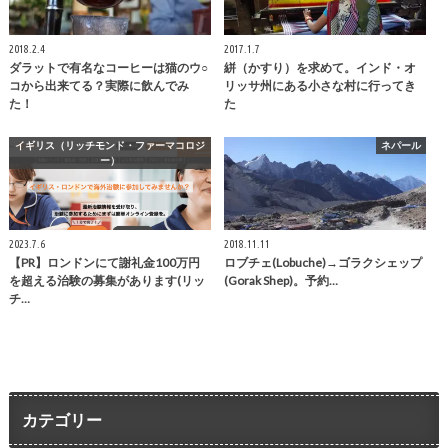
2018.2.4
2017.1.7
ダラットで有名なコーヒーは猫のウ○
絣（かすり）を求めて。インド・オ
コから出来てる？実際に飲んでみ
リッサ州にある小さな村に行ってき
た！
た
イギリス（リッチモンド・ファーマコロジ
ネパール
ー）
2023.7.6
2018.11.11
【PR】ロンドンにて謝礼金100万円
ロブチェ(Lobuche)→ゴラクシェップ
を超える治験の募集があります(リッ
(Gorak Shep)。予約…
チ…
カテゴリー