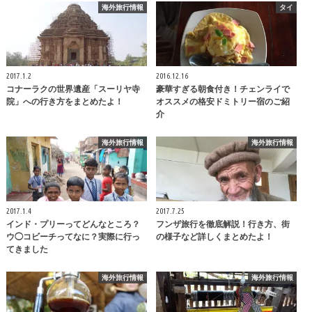
海外旅行情報
タイ
2017.1.2
2016.12.16
コナーラクの世界遺産「スーリヤ寺
豪華すぎる朝食付き！チェンライで
院」への行き方をまとめたよ！
オススメの格安ドミトリー宿のご紹
介
海外旅行情報
海外旅行情報
2017.1.4
2017.7.25
インド・プリーってどんなところ？
フンザ旅行を徹底解説！行き方、街
ウ◯コビーチってなに？実際に行っ
の様子など詳しくまとめたよ！
てきました
海外旅行情報
海外旅行情報