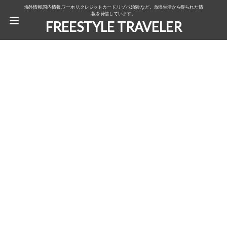
海外情報,国内情報,ワーホリ,クレジットカード,リゾバ,治験,など。放浪生活から得られた情
報を発信しています。
FREESTYLE TRAVELER