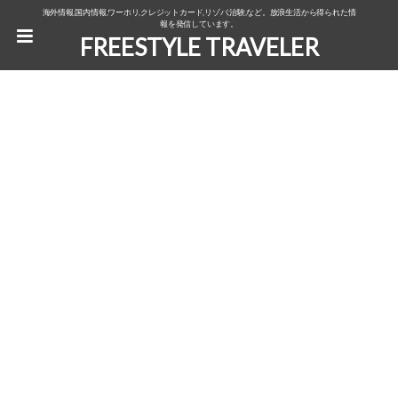
海外情報,国内情報,ワーホリ,クレジットカード,リゾバ,治験,など。放浪生活から得られた情
報を発信しています。
FREESTYLE TRAVELER