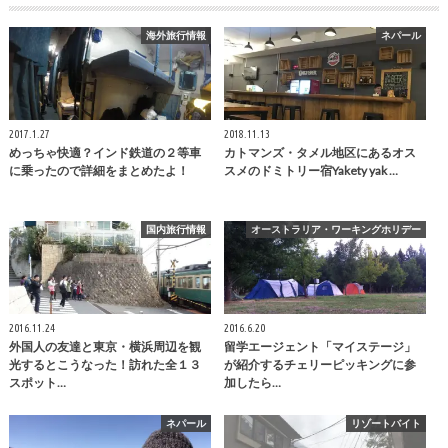
海外旅行情報
ネパール
2017.1.27
2018.11.13
めっちゃ快適？インド鉄道の２等車
カトマンズ・タメル地区にあるオス
に乗ったので詳細をまとめたよ！
スメのドミトリー宿Yakety yak …
国内旅行情報
オーストラリア・ワーキングホリデー
2016.11.24
2016.6.20
外国人の友達と東京・横浜周辺を観
留学エージェント「マイステージ」
光するとこうなった！訪れた全１３
が紹介するチェリーピッキングに参
スポット…
加したら…
ネパール
リゾートバイト