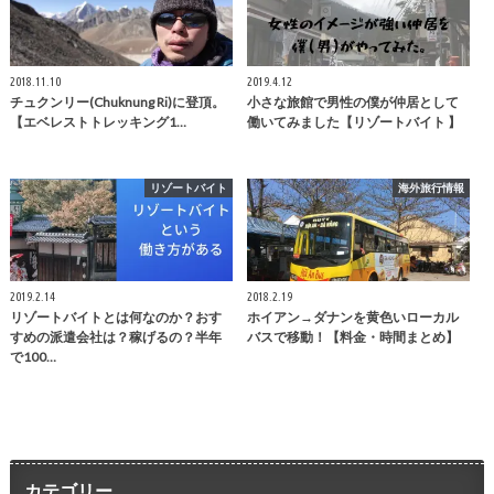
2018.11.10
2019.4.12
チュクンリー(Chuknung Ri)に登頂。
小さな旅館で男性の僕が仲居として
【エベレストトレッキング1…
働いてみました【リゾートバイト 】
リゾートバイト
海外旅行情報
2019.2.14
2018.2.19
リゾートバイトとは何なのか？おす
ホイアン→ダナンを黄色いローカル
すめの派遣会社は？稼げるの？半年
バスで移動！【料金・時間まとめ】
で100…
カテゴリー