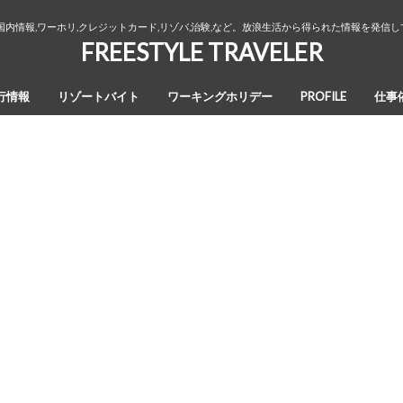
国内情報,ワーホリ,クレジットカード,リゾバ,治験,など。放浪生活から得られた情報を発信
FREESTYLE TRAVELER
行情報
リゾートバイト
ワーキングホリデー
PROFILE
仕事
オーストラリア・ワーキングホリデ
カナダ・ワーキングホリデー
ワーホリ生活３年間の回想録
ー