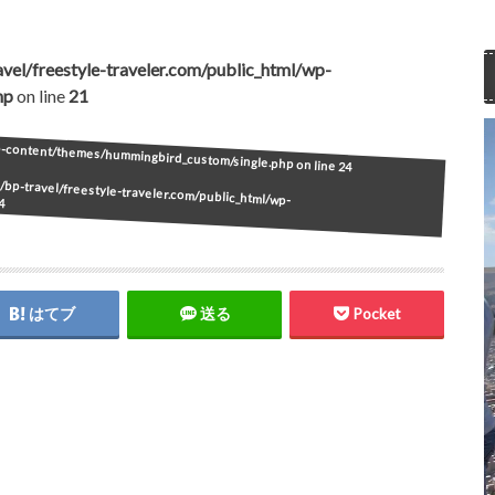
vel/freestyle-traveler.com/public_html/wp-
hp
on line
21
wp-content/themes/hummingbird_custom/single.php on line
24
bp-travel/freestyle-traveler.com/public_html/wp-
4
はてブ
送る
Pocket