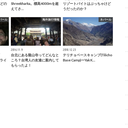
どの
Shreekharka。標高4000mを超
リゾートバイトはぶっちゃけど
えてさ…
うだったのか？
パール
海外旅行情報
ネパール
2016.11.9
2018.12.23
台北にある龍山寺ってどんなと
テリチョベースキャンプ(Tilicho
フライ
ころ？台湾人の友達に案内して
Base Camp)ーYak K…
もらったよ！