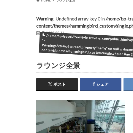
HOME
ラウンジ全景
Warning
: Undefined array key 0 in
/home/bp-tra
content/themes/hummingbird_custom/single.p
2019.09.26
/home/bp-travel/freestyle-traveler.com/public_html/
">
Warning
: Attempt to read property "name" on null in
/home/
content/themes/hummingbird_custom/single.php
on line
2
ラウンジ全景
ポスト
シェア