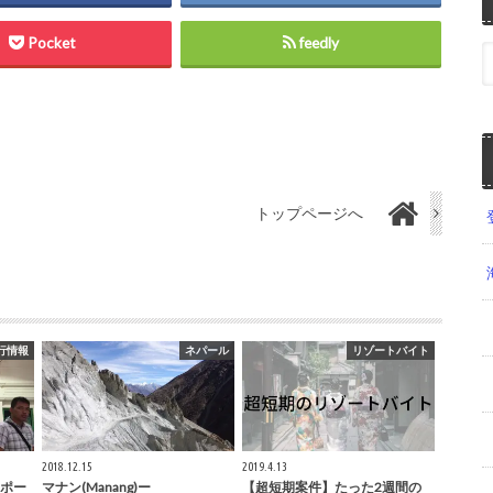
Pocket
feedly
トップページへ
行情報
ネパール
リゾートバイト
2018.12.15
2019.4.13
ポー
マナン(Manang)ー
【超短期案件】たった2週間の