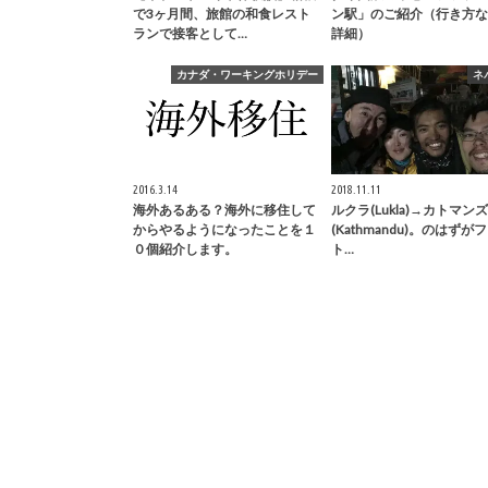
で3ヶ月間、旅館の和食レスト
ン駅」のご紹介（行き方な
ランで接客として…
詳細）
カナダ・ワーキングホリデー
ネ
2016.3.14
2018.11.11
海外あるある？海外に移住して
ルクラ(Lukla)→カトマンズ
からやるようになったことを１
(Kathmandu)。のはずが
０個紹介します。
ト…