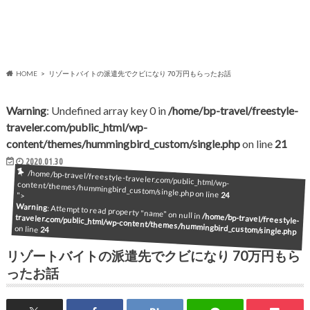
HOME
リゾートバイトの派遣先でクビになり 70万円もらったお話
Warning
: Undefined array key 0 in
/home/bp-travel/freestyle-
traveler.com/public_html/wp-
content/themes/hummingbird_custom/single.php
on line
21
2020.01.30
/home/bp-travel/freestyle-traveler.com/public_html/wp-content/themes/hummingbird_custom/single.php on line
24
">
Warning
: Attempt to read property "name" on null in
/home/bp-travel/freestyle-
traveler.com/public_html/wp-content/themes/hummingbird_custom/single.php
on line
24
リゾートバイトの派遣先でクビになり 70万円もら
ったお話