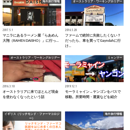
海外旅行情報
オーストラリア・ワーキングホリデー
2017.5.1
2016.5.28
マニラにあるラーメン屋「らあめん
ファームで絶対に失敗したくない？
大翔（RAMEN DAISHO）」に行っ…
だったら、車を買ってGayndahに行
け…
オーストラリア・ワーキングホリデー
ミャンマー
2016.3.10
2019.12.1
オーストラリアに来てほとんど現金
モーラミャイン→ヤンゴンをバスで
を使わなくなったという話
移動。所要時間・運賃などを紹介
イギリス（リッチモンド・ファーマコロジ
海外旅行情報
ー）