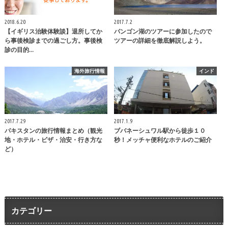
2018.6.20
2017.7.2
【イギリス治験体験談】退所してか
パンゴン湖のツアーに参加したので
ら事後検診までの過ごし方。事後検
ツアーの詳細を徹底解説しよう。
診の目的…
海外旅行情報
インド
2017.7.29
2017.1.9
パキスタンの旅行情報まとめ（観光
ブバネーシュワル駅から徒歩１０
地・ホテル・ビザ・治安・行き方な
秒！メッチャ便利なホテルのご紹介
ど）
カテゴリー