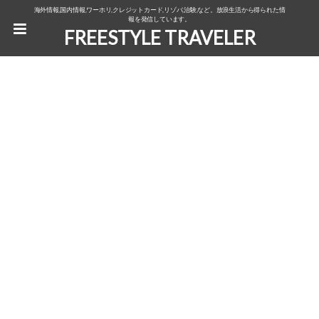
海外情報,国内情報,ワーホリ,クレジットカード,リゾバ,治験,など。放浪生活から得られた情
報を発信しています。
FREESTYLE TRAVELER