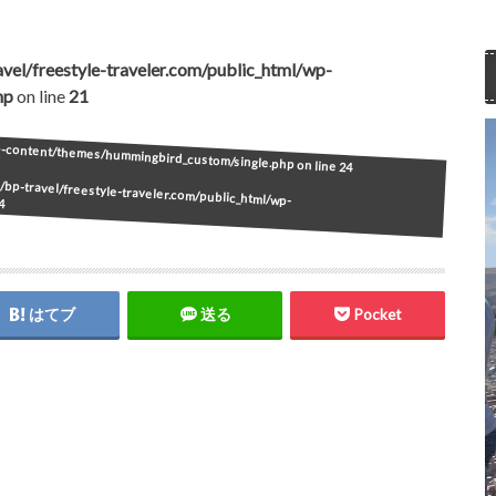
vel/freestyle-traveler.com/public_html/wp-
hp
on line
21
wp-content/themes/hummingbird_custom/single.php on line
24
bp-travel/freestyle-traveler.com/public_html/wp-
4
はてブ
送る
Pocket