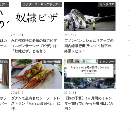
リデー
カナダ・ワーキングホリデー
カンボジア
2016.8.14
2019.10.2
はカ
永住権取得に必須の就労ビザ
プノンペン→シェムリアップの
ース
（スポンサーシップビザ）は
国内線飛行機(ランメイ航空)の
「奴隷ビザ」とも言う
搭乗レビュー
宿泊記
海外旅行情報
ミャンマー
2018.2.19
2019.12.11
ホテ
ダナンで超有名なシーフードレ
【旅の予算】1ヶ月間のミャン
バー
ストラン「Hải sản Bé Mặn」に
マー旅行でかかった費用は〇万
行…
円？