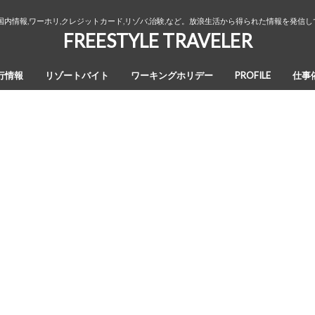
国内情報,ワーホリ,クレジットカード,リゾバ,治験,など。放浪生活から得られた情報を発信
FREESTYLE TRAVELER
行情報
リゾートバイト
ワーキングホリデー
PROFILE
仕事
オーストラリア・ワーキングホリデ
カナダ・ワーキングホリデー
ワーホリ生活３年間の回想録
ー