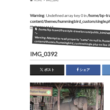
HOME
IMG_0392
Warning
: Undefined array key 0 in
/home/bp-tra
content/themes/hummingbird_custom/single.p
2016.04.17
/home/bp-travel/freestyle-traveler.com/public_html/
">
Warning
: Attempt to read property "name" on null in
/home/
content/themes/hummingbird_custom/single.php
on line
2
IMG_0392
ポスト
シェア