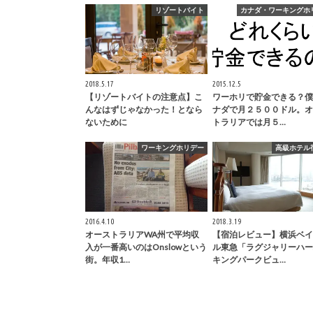
リゾートバイト
カナダ・ワーキングホ
2018.5.17
2015.12.5
【リゾートバイトの注意点】こ
ワーホリで貯金できる？僕
んなはずじゃなかった！となら
ナダで月２５００ドル。オ
ないために
トラリアでは月５…
ワーキングホリデー
高級ホテル
2016.4.10
2018.3.19
オーストラリアWA州で平均収
【宿泊レビュー】横浜ベイ
入が一番高いのはOnslowという
ル東急「ラグジャリーハー
街。年収1…
キングパークビュ…