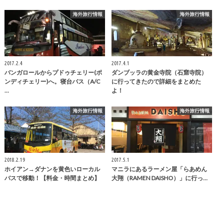
海外旅行情報
海外旅行情報
2017.2.4
2017.4.1
バンガロールからプドゥチェリー(ポ
ダンブッラの黄金寺院（石窟寺院）
ンディチェリー)へ。寝台バス（A/C
に行ってきたので詳細をまとめた
…
よ！
海外旅行情報
海外旅行情報
2018.2.19
2017.5.1
ホイアン→ダナンを黄色いローカル
マニラにあるラーメン屋「らあめん
バスで移動！【料金・時間まとめ】
大翔（RAMEN DAISHO）」に行っ…