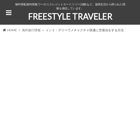
海外情報,国内情報,ワーホリ,クレジットカード,リゾバ,治験,など。放浪生活から得られた情
報を発信しています。
FREESTYLE TRAVELER
HOME
海外旅行情報
インド・デリーでメチャクチャ快適に空港泊をする方法