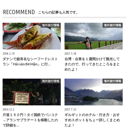
RECOMMEND
こちらの記事も人気です。
海外旅行情報
海外旅行情報
2018.2.19
2017.5.18
ダナンで超有名なシーフードレスト
台湾・台東を１週間かけて観光して
ラン「Hải sản Bé Mặn」に行…
きたので、行ってきたところをまと
めたよ！
海外旅行情報
海外旅行情報
2016.12.2
2017.7.23
片道１５０円！タイ国鉄でバンコク
ギルギットのホテル・行き方・おす
→アランヤプラテートを移動したの
すめスポットをちょー詳しくまとめ
で詳細を…
たよ！