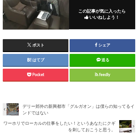
この記事が気に入ったら
いいねしよう！
ポスト
シェア
はてブ
送る
Pocket
feedly
デリー郊外の新興都市「グルガオン」は僕らの知ってるイ
ンドではない
ワーホリでローカルの仕事をしたい！というあなたにクギ
を刺しておこうと思う。