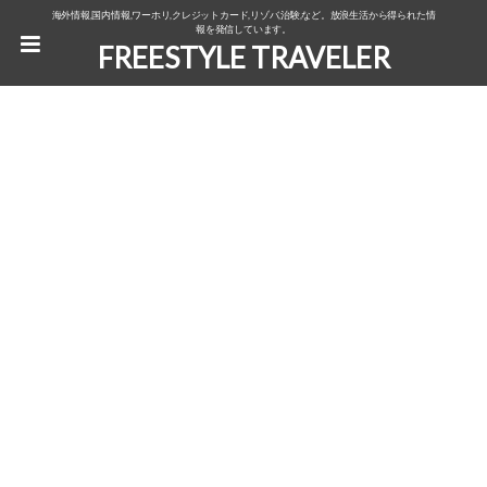
海外情報,国内情報,ワーホリ,クレジットカード,リゾバ,治験,など。放浪生活から得られた情
報を発信しています。
FREESTYLE TRAVELER