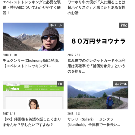
エベレストトレッキングに必要な装
ワーホリ中の僕が「人に頼ることは
備・持ち物についてわかりやすく解
超ハイリスク」と感じたとある女性
説！
のお話
ネパール
雑記
2018.11.10
2017.9.30
チュクンリー(Chuknung Ri)に登頂。
飲み屋でのクレジットカード不正利
【エベレストトレッキング1…
用は高確率で「補償対象外」という
のを約８…
PR
ネパール
2017.1.16
2018.11.8
【PR】帰国後も英語を話したくあり
サレリ（Salleri）→ヌンタラ
ませんか？話したいですよね？
(Nunthala)。全日程で一番長い…