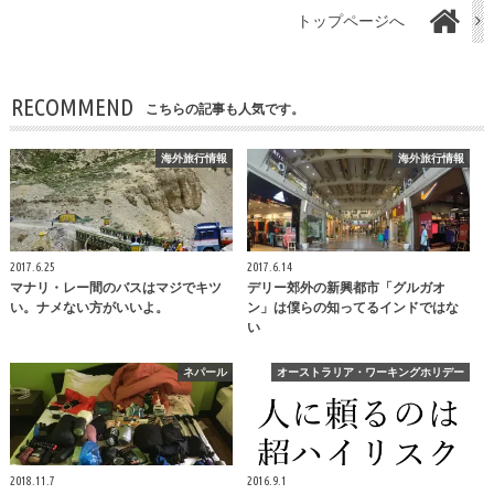
トップページへ
RECOMMEND
こちらの記事も人気です。
海外旅行情報
海外旅行情報
2017.6.25
2017.6.14
マナリ・レー間のバスはマジでキツ
デリー郊外の新興都市「グルガオ
い。ナメない方がいいよ。
ン」は僕らの知ってるインドではな
い
ネパール
オーストラリア・ワーキングホリデー
2018.11.7
2016.9.1