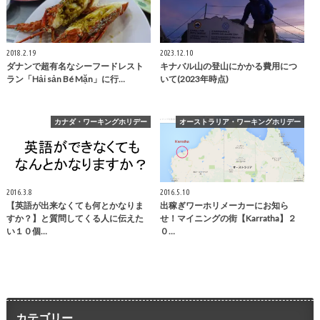
2018.2.19
2023.12.10
ダナンで超有名なシーフードレスト
キナバル山の登山にかかる費用につ
ラン「Hải sản Bé Mặn」に行…
いて(2023年時点)
カナダ・ワーキングホリデー
オーストラリア・ワーキングホリデー
2016.3.8
2016.5.10
【英語が出来なくても何とかなりま
出稼ぎワーホリメーカーにお知ら
すか？】と質問してくる人に伝えた
せ！マイニングの街【Karratha】２
い１０個…
０…
カテゴリー