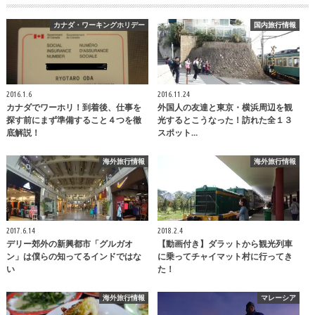
カナダ・ワーキングホリデー
国内旅行情報
2016.1.6
2016.11.24
カナダでワーホリ！到着後、仕事を
外国人の友達と東京・横浜周辺を観
探す前にまず準備すること４つを徹
光するとこうなった！訪れた全１３
底解説！
スポット…
海外旅行情報
海外旅行情報
2017.6.14
2018.2.4
デリー郊外の新興都市「グルガオ
【動画付き】ダラットから観光列車
ン」は僕らの知ってるインドではな
に乗ってチャイマット村に行ってき
い
た！
海外旅行情報
マレーシア