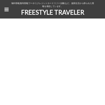
海外情報,国内情報,ワーホリ,クレジットカード,リゾバ,治験,など。放浪生活から得られた情
報を発信しています。
FREESTYLE TRAVELER