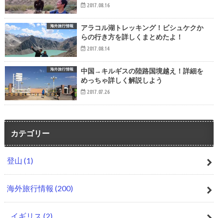
2017.08.16
海外旅行情報
アラコル湖トレッキング！ビシュケクか
らの行き方を詳しくまとめたよ！
2017.08.14
海外旅行情報
中国→キルギスの陸路国境越え！詳細を
めっちゃ詳しく解説しよう
2017.07.26
カテゴリー
登山
(1)
海外旅行情報
(200)
イギリス
(2)