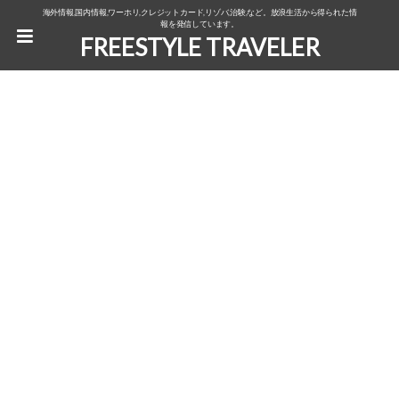
海外情報,国内情報,ワーホリ,クレジットカード,リゾバ,治験,など。放浪生活から得られた情
報を発信しています。
FREESTYLE TRAVELER