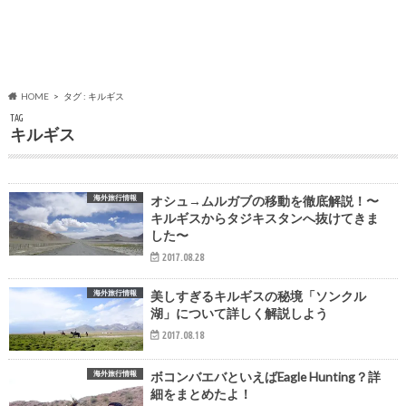
HOME
タグ : キルギス
TAG
キルギス
海外旅行情報
オシュ→ムルガブの移動を徹底解説！〜
キルギスからタジキスタンへ抜けてきま
した〜
2017.08.28
海外旅行情報
美しすぎるキルギスの秘境「ソンクル
湖」について詳しく解説しよう
2017.08.18
海外旅行情報
ボコンバエバといえばEagle Hunting？詳
細をまとめたよ！