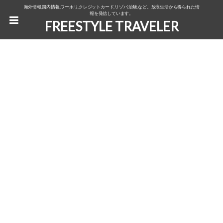
海外情報,国内情報,ワーホリ,クレジットカード,リゾバ,治験,など。放浪生活から得られた情
報を発信しています。
FREESTYLE TRAVELER