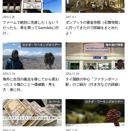
2016.5.28
2017.4.1
ファームで絶対に失敗したくない？
ダンブッラの黄金寺院（石窟寺院）
だったら、車を買ってGayndahに行
に行ってきたので詳細をまとめた
け…
よ！
カナダ・ワーキングホリデー
海外旅行情報
2016.3.19
2016.11.29
海外に生活の拠点を移してから変わ
タイ国鉄の中心「ファランポーン
った１０個のこと〜価値観・考え
駅」のご紹介（行き方などの詳細）
方・身に付…
ネパール
カナダ・ワーキングホリデー
2023.5.24
2017.5.27