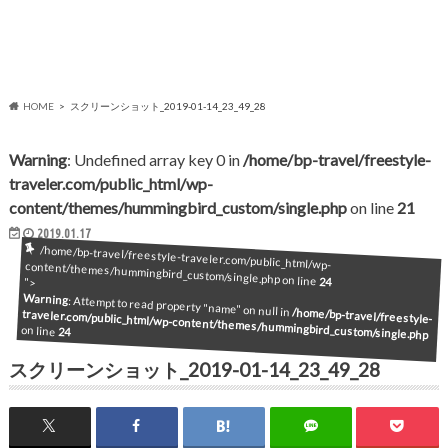
HOME
スクリーンショット_2019-01-14_23_49_28
Warning
: Undefined array key 0 in
/home/bp-travel/freestyle-
traveler.com/public_html/wp-
content/themes/hummingbird_custom/single.php
on line
21
2019.01.17
/home/bp-travel/freestyle-traveler.com/public_html/wp-content/themes/hummingbird_custom/single.php on line
24
">
Warning
: Attempt to read property "name" on null in
/home/bp-travel/freestyle-
traveler.com/public_html/wp-content/themes/hummingbird_custom/single.php
on line
24
スクリーンショット_2019-01-14_23_49_28