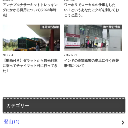
アンナプルナサーキットトレッキン
ワーホリでローカルの仕事をした
グにかかる費用について(2023年時
い！というあなたにクギを刺してお
点)
こうと思う。
海外旅行情報
海外旅行情報
2018.2.4
2016.12.22
【動画付き】ダラットから観光列車
インドの高額紙幣の廃止に伴う両替
に乗ってチャイマット村に行ってき
事情について
た！
カテゴリー
登山
(1)