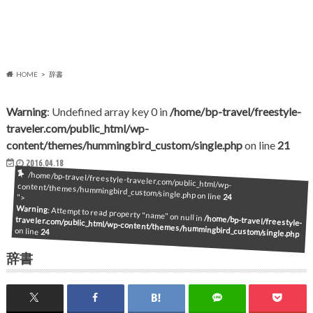
HOME
辞書
Warning
: Undefined array key 0 in
/home/bp-travel/freestyle-
traveler.com/public_html/wp-
content/themes/hummingbird_custom/single.php
on line
21
2016.04.18
/home/bp-travel/freestyle-traveler.com/public_html/wp-content/themes/hummingbird_custom/single.php on line
24
">
Warning
: Attempt to read property "name" on null in
/home/bp-travel/freestyle-
traveler.com/public_html/wp-content/themes/hummingbird_custom/single.php
on line
24
辞書