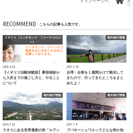
トップページへ
RECOMMEND
こちらの記事も人気です。
イギリス（リッチモンド・ファーマコロジ
海外旅行情報
ー）
2018.6.20
2017.5.18
【イギリス治験体験談】事前検診か
台湾・台東を１週間かけて観光して
ら入所までの過ごし方と、やること
きたので、行ってきたところをまと
について
めたよ！
海外旅行情報
海外旅行情報
2016.1.26
2017.1.9
ラオスにある世界遺産の街「ルアン
ブバネーシュワルってどんな街か知