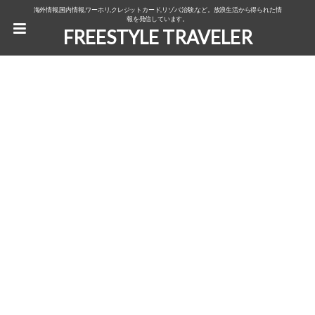
海外情報,国内情報,ワーホリ,クレジットカード,リゾバ,治験,など。放浪生活から得られた情
報を発信しています。
FREESTYLE TRAVELER