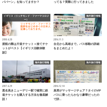
パバーン」を知ってますか？
ってる？実際に行ってきました
イギリス（リッチモンド・ファーマコロジ
海外旅行情報
ー）
2018.6.20
2016.11.3
渡航の際は片道チケット＋捨てチケ
台北から高雄まで。バス移動の詳細
ットがベスト【イギリス治験体験
をまとめたよ！
談】
海外旅行情報
海外旅行情報
2017.6.29
2016.12.14
悪名高きニューデリー駅で確実に鉄
座席がマッサージチェア？タイのVIP
道チケットを購入する方法を徹底解
バスに乗ったらかなり豪華だったの
説！
で詳…