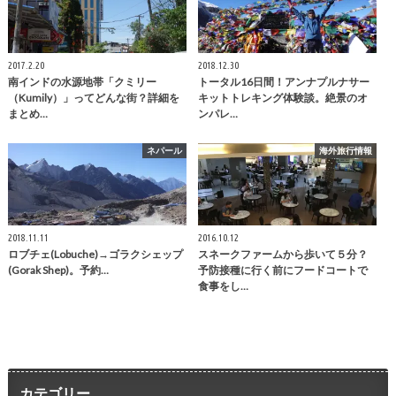
2017.2.20
2018.12.30
南インドの水源地帯「クミリー
トータル16日間！アンナプルナサー
（Kumily）」ってどんな街？詳細を
キットトレキング体験談。絶景のオ
まとめ…
ンパレ…
ネパール
海外旅行情報
2018.11.11
2016.10.12
ロブチェ(Lobuche)→ゴラクシェップ
スネークファームから歩いて５分？
(Gorak Shep)。予約…
予防接種に行く前にフードコートで
食事をし…
カテゴリー