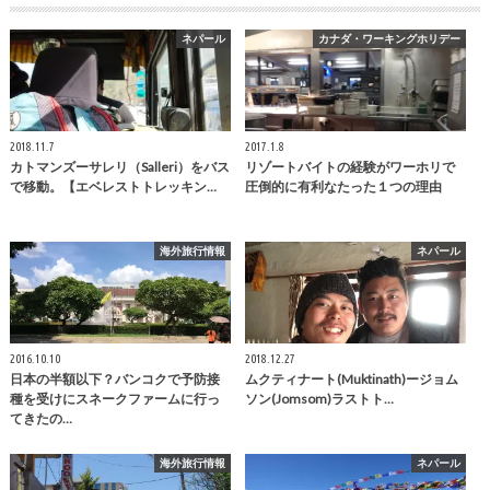
ネパール
カナダ・ワーキングホリデー
2018.11.7
2017.1.8
カトマンズーサレリ（Salleri）をバス
リゾートバイトの経験がワーホリで
で移動。【エベレストトレッキン…
圧倒的に有利なたった１つの理由
海外旅行情報
ネパール
2016.10.10
2018.12.27
日本の半額以下？バンコクで予防接
ムクティナート(Muktinath)ージョム
種を受けにスネークファームに行っ
ソン(Jomsom)ラストト…
てきたの…
海外旅行情報
ネパール