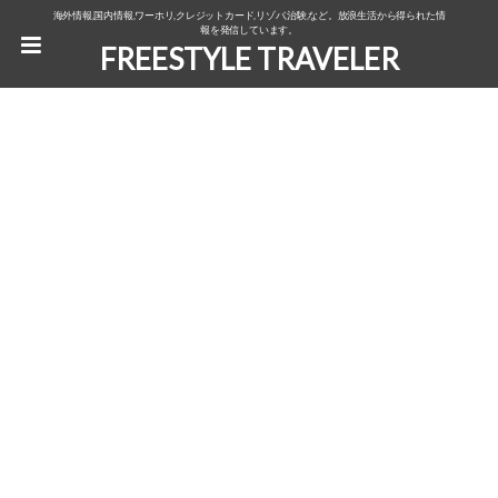
海外情報,国内情報,ワーホリ,クレジットカード,リゾバ,治験,など。放浪生活から得られた情
報を発信しています。
FREESTYLE TRAVELER