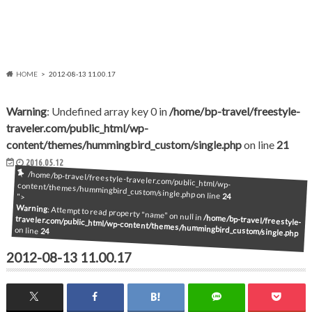
HOME
2012-08-13 11.00.17
Warning
: Undefined array key 0 in
/home/bp-travel/freestyle-
traveler.com/public_html/wp-
content/themes/hummingbird_custom/single.php
on line
21
2016.05.12
/home/bp-travel/freestyle-traveler.com/public_html/wp-content/themes/hummingbird_custom/single.php on line
24
">
Warning
: Attempt to read property "name" on null in
/home/bp-travel/freestyle-
traveler.com/public_html/wp-content/themes/hummingbird_custom/single.php
on line
24
2012-08-13 11.00.17