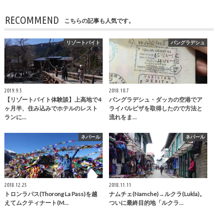
RECOMMEND
こちらの記事も人気です。
リゾートバイト
バングラデシュ
2019.9.5
2018.10.7
【リゾートバイト体験談】上高地で4
バングラデシュ・ダッカの空港でア
ヶ月半、住み込みでホテルのレスト
ライバルビザを取得したので方法と
ランに…
流れをま…
ネパール
ネパール
2018.12.25
2018.11.11
トロンラパス(Thorong La Pass)を越
ナムチェ(Namche)→ルクラ(Lukla)。
えてムクティナート(M…
ついに最終目的地「ルクラ…