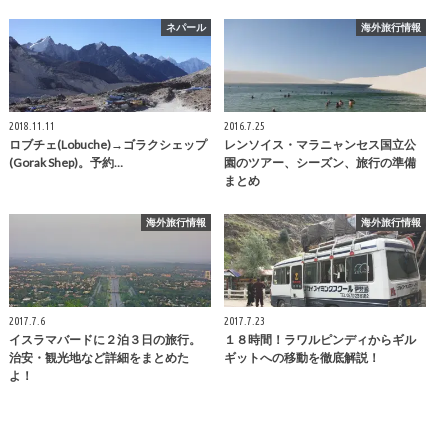
ネパール
海外旅行情報
2018.11.11
2016.7.25
ロブチェ(Lobuche)→ゴラクシェップ
レンソイス・マラニャンセス国立公
(Gorak Shep)。予約…
園のツアー、シーズン、旅行の準備
まとめ
海外旅行情報
海外旅行情報
2017.7.6
2017.7.23
イスラマバードに２泊３日の旅行。
１８時間！ラワルピンディからギル
治安・観光地など詳細をまとめた
ギットへの移動を徹底解説！
よ！