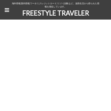
海外情報,国内情報,ワーホリ,クレジットカード,リゾバ,治験,など。放浪生活から得られた情
報を発信しています。
FREESTYLE TRAVELER