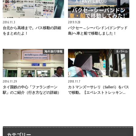
2016.11.3
2019.9.28
台北から高雄まで。バス移動の詳細
パクセー→シーパンドン(ドンデッド
をまとめたよ！
島)へ車と船で移動しました！
海外旅行情報
ネパール
2016.11.29
2018.11.7
タイ国鉄の中心「ファランポーン
カトマンズーサレリ（Salleri）をバス
駅」のご紹介（行き方などの詳細）
で移動。【エベレストトレッキン…
カテゴリー