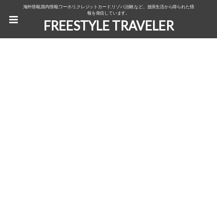
海外情報,国内情報,ワーホリ,クレジットカード,リゾバ,治験,など。放浪生活から得られた情
報を発信しています。
FREESTYLE TRAVELER