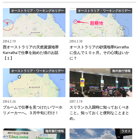
オーストラリア・ワーキングホリデー
オーストラリア・ワーキングホリデー
2016.2.19
2016.3.30
西オーストラリアの天然資源地帯
オーストラリアの砂漠地帯Karratha
Karrathaで仕事を始めた頃のお話
に住んで１０ヶ月。その心境はいか
【１】
に？
オーストラリア・ワーキングホリデー
海外旅行情報
2016.5.26
2017.3.19
ブルームで仕事を見つけたいワーホ
スリランカ入国時に知っておくべき
リメーカーへ。３月中旬に行け！
こと。知っておくと便利なことまと
め。
海外旅行情報
ラオス