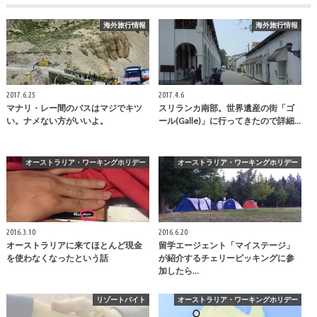
海外旅行情報
海外旅行情報
2017.6.25
2017.4.6
マナリ・レー間のバスはマジでキツ
スリランカ南部。世界遺産の街「ゴ
い。ナメない方がいいよ。
ール(Galle)」に行ってきたので詳細…
オーストラリア・ワーキングホリデー
オーストラリア・ワーキングホリデー
2016.3.10
2016.6.20
オーストラリアに来てほとんど現金
留学エージェント「マイステージ」
を使わなくなったという話
が紹介するチェリーピッキングに参
加したら…
リゾートバイト
オーストラリア・ワーキングホリデー