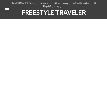
海外情報,国内情報,ワーホリ,クレジットカード,リゾバ,治験,など。放浪生活から得られた情
報を発信しています。
FREESTYLE TRAVELER