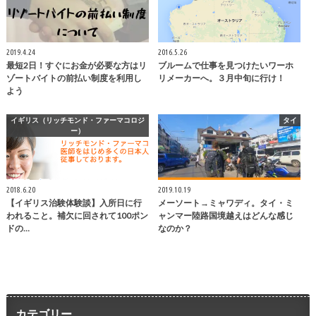
2019.4.24
2016.5.26
最短2日！すぐにお金が必要な方はリ
ブルームで仕事を見つけたいワーホ
ゾートバイトの前払い制度を利用し
リメーカーへ。３月中旬に行け！
よう
イギリス（リッチモンド・ファーマコロジ
タイ
ー）
2018.6.20
2019.10.19
【イギリス治験体験談】入所日に行
メーソート→ミャワディ。タイ・ミ
われること。補欠に回されて100ポン
ャンマー陸路国境越えはどんな感じ
ドの…
なのか？
カテゴリー