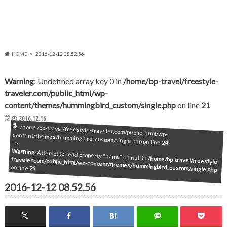
HOME
2016-12-12 08.52.56
Warning
: Undefined array key 0 in
/home/bp-travel/freestyle-
traveler.com/public_html/wp-
content/themes/hummingbird_custom/single.php
on line
21
2016.12.16
/home/bp-travel/freestyle-traveler.com/public_html/wp-content/themes/hummingbird_custom/single.php on line
24
">
Warning
: Attempt to read property "name" on null in
/home/bp-travel/freestyle-
traveler.com/public_html/wp-content/themes/hummingbird_custom/single.php
on line
24
2016-12-12 08.52.56