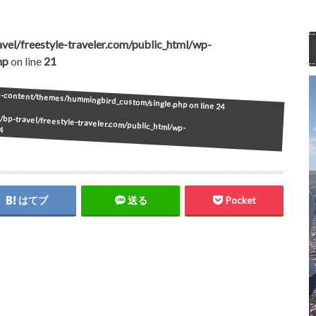
vel/freestyle-traveler.com/public_html/wp-
hp
on line
21
wp-content/themes/hummingbird_custom/single.php on line
24
bp-travel/freestyle-traveler.com/public_html/wp-
4
はてブ
送る
Pocket