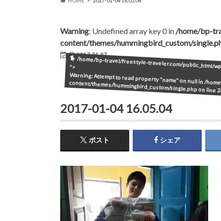
HOME
2017-01-04 16.05.04
Warning
: Undefined array key 0 in
/home/bp-tra
content/themes/hummingbird_custom/single.p
2017.01.07
/home/bp-travel/freestyle-traveler.com/public_html/
">
Warning
: Attempt to read property "name" on null in
/home/
content/themes/hummingbird_custom/single.php
on line
2
2017-01-04 16.05.04
ポスト
シェア