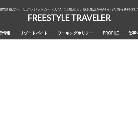
国内情報,ワーホリ,クレジットカード,リゾバ,治験,など。放浪生活から得られた情報を発信
FREESTYLE TRAVELER
行情報
リゾートバイト
ワーキングホリデー
PROFILE
仕事
オーストラリア・ワーキングホリデ
カナダ・ワーキングホリデー
ワーホリ生活３年間の回想録
ー