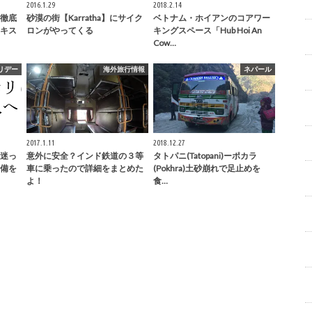
2016.1.29
2018.2.14
徹底
砂漠の街【Karratha】にサイク
ベトナム・ホイアンのコアワー
キス
ロンがやってくる
キングスペース「Hub Hoi An
Cow…
リデー
海外旅行情報
ネパール
2017.1.11
2018.12.27
迷っ
意外に安全？インド鉄道の３等
タトパニ(Tatopani)ーポカラ
備を
車に乗ったので詳細をまとめた
(Pokhra)土砂崩れで足止めを
よ！
食…