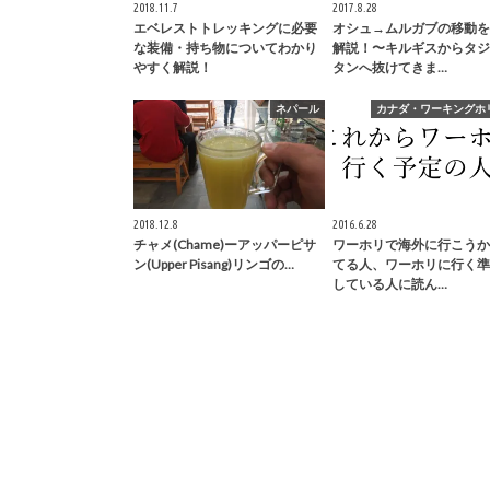
2018.11.7
2017.8.28
エベレストトレッキングに必要
オシュ→ムルガブの移動を
な装備・持ち物についてわかり
解説！〜キルギスからタジ
やすく解説！
タンへ抜けてきま…
ネパール
カナダ・ワーキングホ
2018.12.8
2016.6.28
チャメ(Chame)ーアッパーピサ
ワーホリで海外に行こうか
ン(Upper Pisang)リンゴの…
てる人、ワーホリに行く準
している人に読ん…