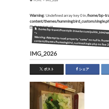
HOME
IMG_2026
Warning
: Undefined array key 0 in
/home/bp-tra
content/themes/hummingbird_custom/single.p
2017.05.18
/home/bp-travel/freestyle-traveler.com/public_html/
">
Warning
: Attempt to read property "name" on null in
/home/
content/themes/hummingbird_custom/single.php
on line
2
IMG_2026
ポスト
シェア