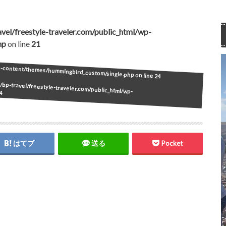
vel/freestyle-traveler.com/public_html/wp-
hp
on line
21
wp-content/themes/hummingbird_custom/single.php on line
24
bp-travel/freestyle-traveler.com/public_html/wp-
4
はてブ
送る
Pocket