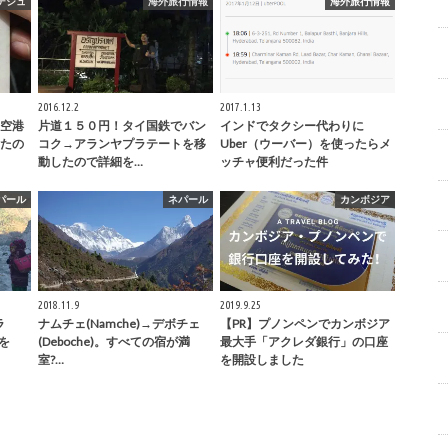
デシュ
海外旅行情報
海外旅行情報
2016.12.2
2017.1.13
空港
片道１５０円！タイ国鉄でバン
インドでタクシー代わりに
たの
コク→アランヤプラテートを移
Uber（ウーバー）を使ったらメ
動したので詳細を…
ッチャ便利だった件
パール
ネパール
カンボジア
2018.11.9
2019.9.25
ラ
ナムチェ(Namche)→デボチェ
【PR】プノンペンでカンボジア
めを
(Deboche)。すべての宿が満
最大手「アクレダ銀行」の口座
室?…
を開設しました