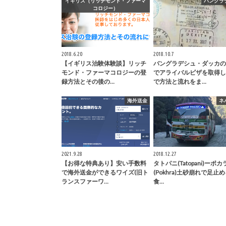
イギリス（リッチモンド・ファーマ
バングラ
コロジー）
2018.6.20
2018.10.7
【イギリス治験体験談】リッチ
バングラデシュ・ダッカの
モンド・ファーマコロジーの登
でアライバルビザを取得し
録方法とその後の…
で方法と流れをま…
海外送金
ネ
2021.9.28
2018.12.27
【お得な特典あり】安い手数料
タトパニ(Tatopani)ーポカ
で海外送金ができるワイズ(旧ト
(Pokhra)土砂崩れで足止
ランスファーワ…
食…