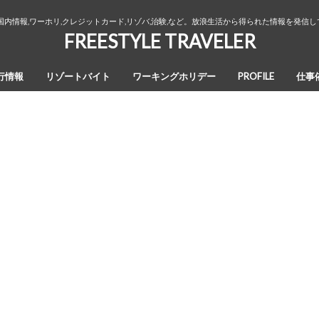
国内情報,ワーホリ,クレジットカード,リゾバ,治験,など。放浪生活から得られた情報を発信
FREESTYLE TRAVELER
行情報
リゾートバイト
ワーキングホリデー
PROFILE
仕事
オーストラリア・ワーキングホリデ
カナダ・ワーキングホリデー
ワーホリ生活３年間の回想録
ー