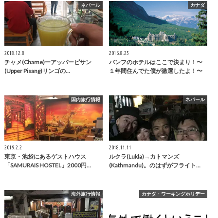
ネパール
カナダ
2018.12.8
2016.8.25
チャメ(Chame)ーアッパーピサン
バンフのホテルはここで決まり！〜
(Upper Pisang)リンゴの…
１年間住んでた僕が激選したよ！〜
国内旅行情報
ネパール
2019.2.2
2018.11.11
東京・池袋にあるゲストハウス
ルクラ(Lukla)→カトマンズ
「SAMURAIS HOSTEL」2000円…
(Kathmandu)。のはずがフライト…
海外旅行情報
カナダ・ワーキングホリデー