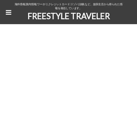
海外情報,国内情報,ワーホリ,クレジットカード,リゾバ,治験,など。放浪生活から得られた情
報を発信しています。
FREESTYLE TRAVELER