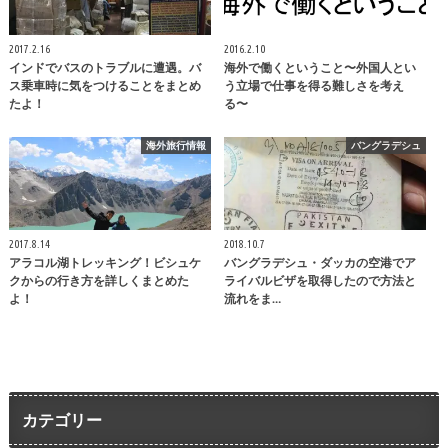
2017.2.16
2016.2.10
インドでバスのトラブルに遭遇。バ
海外で働くということ〜外国人とい
ス乗車時に気をつけることをまとめ
う立場で仕事を得る難しさを考え
たよ！
る〜
海外旅行情報
バングラデシュ
2017.8.14
2018.10.7
アラコル湖トレッキング！ビシュケ
バングラデシュ・ダッカの空港でア
クからの行き方を詳しくまとめた
ライバルビザを取得したので方法と
よ！
流れをま…
カテゴリー