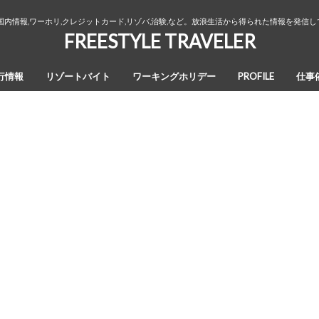
国内情報,ワーホリ,クレジットカード,リゾバ,治験,など。放浪生活から得られた情報を発信
FREESTYLE TRAVELER
行情報
リゾートバイト
ワーキングホリデー
PROFILE
仕事
オーストラリア・ワーキングホリデ
カナダ・ワーキングホリデー
ワーホリ生活３年間の回想録
ー