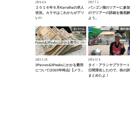
2016.6.6
2017.7.2
２０１６年６月Karrathaの求人
パンゴン湖のツアーに参加
状況。カラサはこれからがアツ
のでツアーの詳細を徹底解
い!!
よう。
ネパール
海外旅
2023.5.24
2016.12.4
3Passes&3Peaksにかかる費用
タイ・アランヤプラテート
について(2023年時点)【メラ…
日間滞在したので、街の詳
まとめたよ！