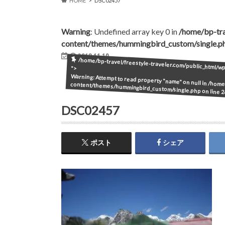
HOME
DSC02457
Warning
: Undefined array key 0 in
/home/bp-tra
content/themes/hummingbird_custom/single.p
2018.11.10
/home/bp-travel/freestyle-traveler.com/public_html/
">
Warning
: Attempt to read property "name" on null in
/home/
content/themes/hummingbird_custom/single.php
on line
2
DSC02457
ポスト
シェア