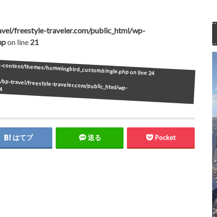
vel/freestyle-traveler.com/public_html/wp-
hp
on line
21
wp-content/themes/hummingbird_custom/single.php on line
24
bp-travel/freestyle-traveler.com/public_html/wp-
4
はてブ
送る
Pocket