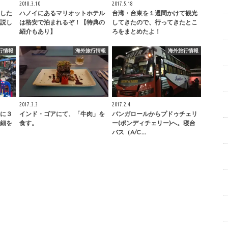
2018.3.10
2017.5.18
した
ハノイにあるマリオットホテル
台湾・台東を１週間かけて観光
説し
は格安で泊まれるぞ！【特典の
してきたので、行ってきたとこ
紹介もあり】
ろをまとめたよ！
行情報
海外旅行情報
海外旅行情報
2017.3.3
2017.2.4
に３
インド・ゴアにて、「牛肉」を
バンガロールからプドゥチェリ
細を
食す。
ー(ポンディチェリー)へ。寝台
バス（A/C …