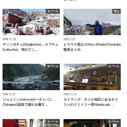
ネパール
登山
2018.11.10
2025.2.21
ディンボチェ(Dingboche)→ロブチェ
ヒマラヤ登山３Pass-3PeakのYoutube
(Lobuche)。宿がどこ…
動画まとめ
ネパール
ネパール
2018.12.27
2018.11.13
ジョムソン(Jomsom)ータトパニ
カトマンズ・タメル地区にあるオス
(Tatopani)温泉で疲れを癒す…
スメのドミトリー宿Yakety yak …
ネパール
ネパール