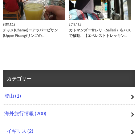
2018.12.8
2018.11.7
チャメ(Chame)ーアッパーピサン
カトマンズーサレリ（Salleri）をバス
(Upper Pisang)リンゴの…
で移動。【エベレストトレッキン…
カテゴリー
登山
(1)
海外旅行情報
(200)
イギリス
(2)