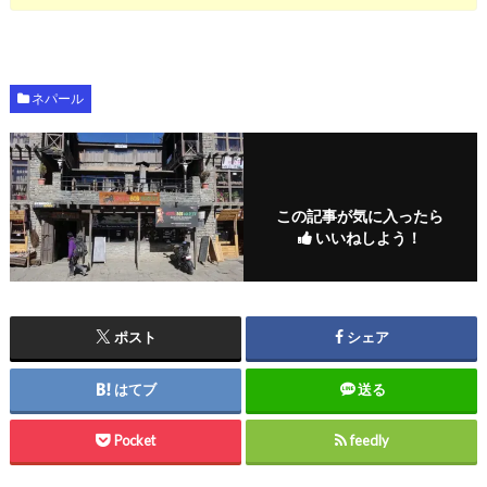
ネパール
この記事が気に入ったら
いいねしよう！
ポスト
シェア
はてブ
送る
Pocket
feedly