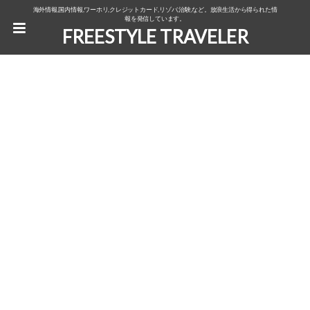
海外情報,国内情報,ワーホリ,クレジットカード,リゾバ,治験,など。放浪生活から得られた情
報を発信しています。
FREESTYLE TRAVELER