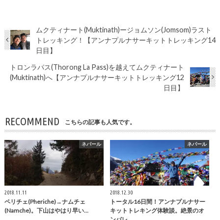
ムクティナート(Muktinath)ージョムソン(Jomsom)ラスト
トレッキング！【アンナプルナサーキットトレッキング14
日目】
トロンラパス(Thorong La Pass)を越えてムクティナート
(Muktinath)へ【アンナプルナサーキットトレッキング12
日目】
RECOMMEND
こちらの記事も人気です。
ネパール
ネパール
2018.11.11
2018.12.30
ペリチェ(Pheriche)→ナムチェ
トータル16日間！アンナプルナサー
(Namche)。下山はやはり早い…
キットトレキング体験談。絶景のオ
ンパレ…