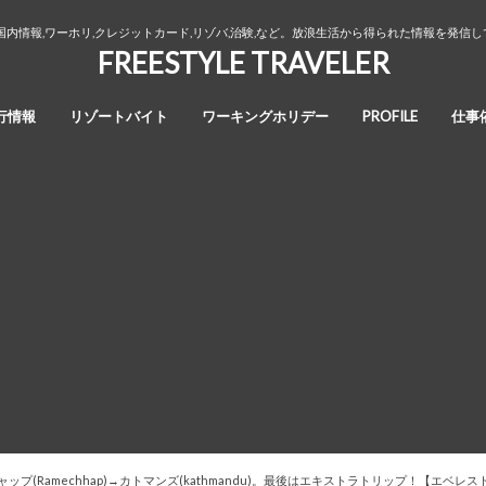
国内情報,ワーホリ,クレジットカード,リゾバ,治験,など。放浪生活から得られた情報を発信
FREESTYLE TRAVELER
行情報
リゾートバイト
ワーキングホリデー
PROFILE
仕事
オーストラリア・ワーキングホリデ
カナダ・ワーキングホリデー
ワーホリ生活３年間の回想録
ー
チャップ(Ramechhap)→カトマンズ(kathmandu)。最後はエキストラトリップ！【エベレ