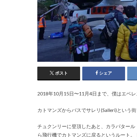
ポスト
シェア
2018年10月15日〜11月4日まで、僕は
カトマンズからバスでサレリ(Salleri)と
チュクンリーに登頂したあと、カラパタール
ら飛行機でカトマンズに戻るというルート。