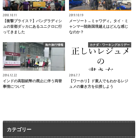
2018.10.11
2019.10.19
【衝撃プライス？】バングラディシ
メーソート→ミャワディ。タイ・ミ
ュの首都ダッカにあるユニクロに行
ャンマー陸路国境越えはどんな感じ
ってきました
なのか？
海外旅行情報
カナダ・ワーキングホリデー
2016.12.22
2016.7.7
インドの高額紙幣の廃止に伴う両替
【ワーホリ】ド素人でもわかるレジ
事情について
ュメの書き方を伝授しよう
カテゴリー