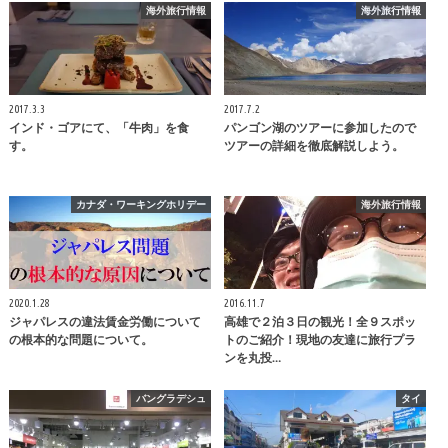
海外旅行情報
海外旅行情報
2017.3.3
2017.7.2
インド・ゴアにて、「牛肉」を食
パンゴン湖のツアーに参加したので
す。
ツアーの詳細を徹底解説しよう。
カナダ・ワーキングホリデー
海外旅行情報
2020.1.28
2016.11.7
ジャパレスの違法賃金労働について
高雄で２泊３日の観光！全９スポッ
の根本的な問題について。
トのご紹介！現地の友達に旅行プラ
ンを丸投…
バングラデシュ
タイ