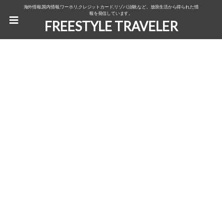
海外情報,国内情報,ワーホリ,クレジットカード,リゾバ,治験,など。放浪生活から得られた情
報を発信しています。
FREESTYLE TRAVELER