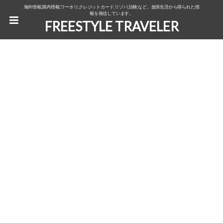
海外情報,国内情報,ワーホリ,クレジットカード,リゾバ,治験,など。放浪生活から得られた情
報を発信しています。
FREESTYLE TRAVELER