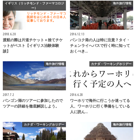
イギリス（リッチモンド・ファーマコロジ
海外旅行情報
ー）
2018.6.20
2016.12.13
渡航の際は片道チケット＋捨てチケ
バンコク発の人は特に注意？タイ・
ットがベスト【イギリス治験体験
チェンライへバスで行く時に知って
談】
おくべき…
海外旅行情報
カナダ・ワーキングホリデー
2017.7.2
2016.6.28
パンゴン湖のツアーに参加したので
ワーホリで海外に行こうか迷ってる
ツアーの詳細を徹底解説しよう。
人、ワーホリに行く準備をしている
人に読ん…
カナダ・ワーキングホリデー
海外旅行情報