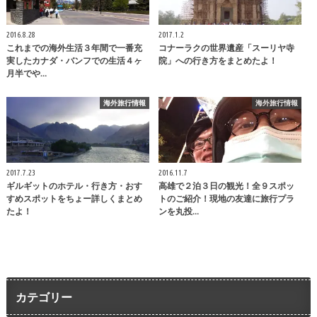
2016.8.28
2017.1.2
これまでの海外生活３年間で一番充
コナーラクの世界遺産「スーリヤ寺
実したカナダ・バンフでの生活４ヶ
院」への行き方をまとめたよ！
月半でや…
海外旅行情報
海外旅行情報
2017.7.23
2016.11.7
ギルギットのホテル・行き方・おす
高雄で２泊３日の観光！全９スポッ
すめスポットをちょー詳しくまとめ
トのご紹介！現地の友達に旅行プラ
たよ！
ンを丸投…
カテゴリー