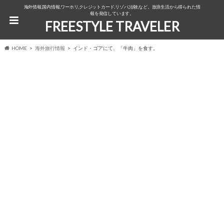
海外情報,国内情報,ワーホリ,クレジットカード,リゾバ,治験,など。放浪生活から得られた情
報を発信しています。
FREESTYLE TRAVELER
HOME
海外旅行情報
インド・ゴアにて、「牛肉」を食す。