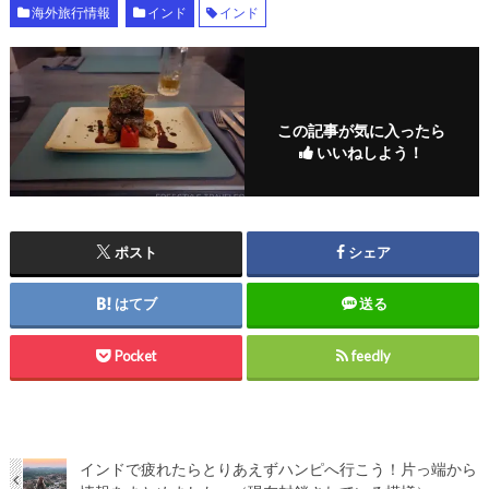
海外旅行情報
インド
インド
この記事が気に入ったら
いいねしよう！
ポスト
シェア
はてブ
送る
Pocket
feedly
インドで疲れたらとりあえずハンピへ行こう！片っ端から