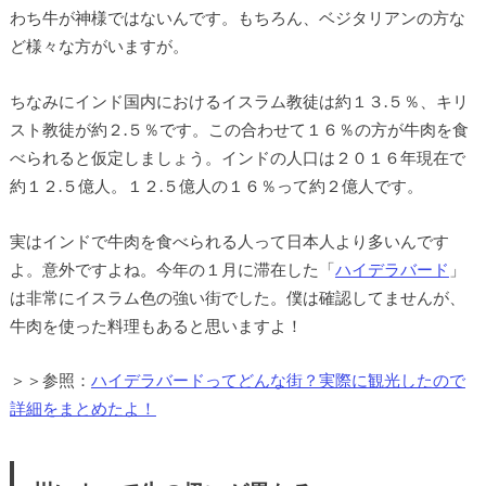
わち牛が神様ではないんです。もちろん、ベジタリアンの方な
ど様々な方がいますが。
ちなみにインド国内におけるイスラム教徒は約１３.５％、キリ
スト教徒が約２.５％です。この合わせて１６％の方が牛肉を食
べられると仮定しましょう。インドの人口は２０１６年現在で
約１２.５億人。１２.５億人の１６％って約２億人です。
実はインドで牛肉を食べられる人って日本人より多いんです
よ。意外ですよね。今年の１月に滞在した「
ハイデラバード
」
は非常にイスラム色の強い街でした。僕は確認してませんが、
牛肉を使った料理もあると思いますよ！
＞＞参照：
ハイデラバードってどんな街？実際に観光したので
詳細をまとめたよ！