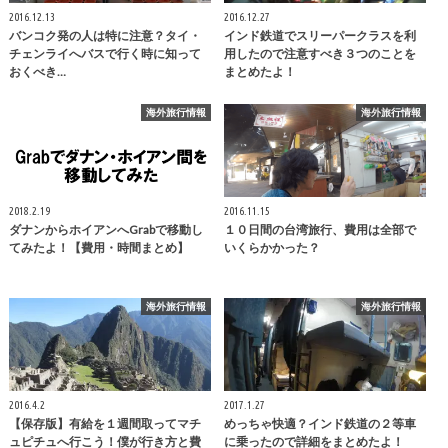
2016.12.13
2016.12.27
バンコク発の人は特に注意？タイ・
インド鉄道でスリーパークラスを利
チェンライへバスで行く時に知って
用したので注意すべき３つのことを
おくべき…
まとめたよ！
海外旅行情報
海外旅行情報
2018.2.19
2016.11.15
ダナンからホイアンへGrabで移動し
１０日間の台湾旅行、費用は全部で
てみたよ！【費用・時間まとめ】
いくらかかった？
海外旅行情報
海外旅行情報
2016.4.2
2017.1.27
【保存版】有給を１週間取ってマチ
めっちゃ快適？インド鉄道の２等車
ュピチュへ行こう！僕が行き方と費
に乗ったので詳細をまとめたよ！