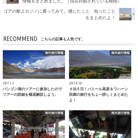
情報をまとめました。（現在封鎖されている模様）
ゴアの船上カジノに通ってみて。感じたこと、知ったこと
をまとめたよ！
RECOMMEND
こちらの記事も人気です。
海外旅行情報
海外旅行情報
2017.7.2
2017.8.30
パンゴン湖のツアーに参加したので
４泊５日！パミール高原＆ワハーン
ツアーの詳細を徹底解説しよう。
回廊の旅行をちょー詳しくまとめた
よ！
海外旅行情報
海外旅行情報