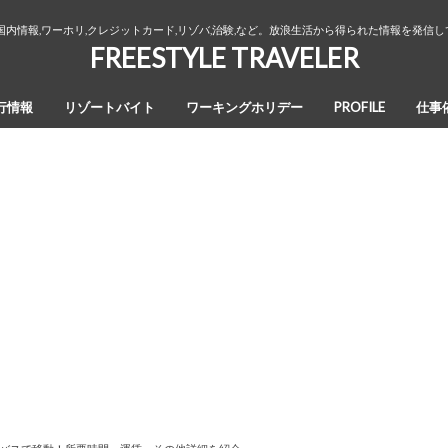
国内情報,ワーホリ,クレジットカード,リゾバ,治験,など。放浪生活から得られた情報を発信
FREESTYLE TRAVELER
行情報
リゾートバイト
ワーキングホリデー
PROFILE
仕事
オーストラリア・ワーキングホリデ
カナダ・ワーキングホリデー
ワーホリ生活３年間の回想録
ー