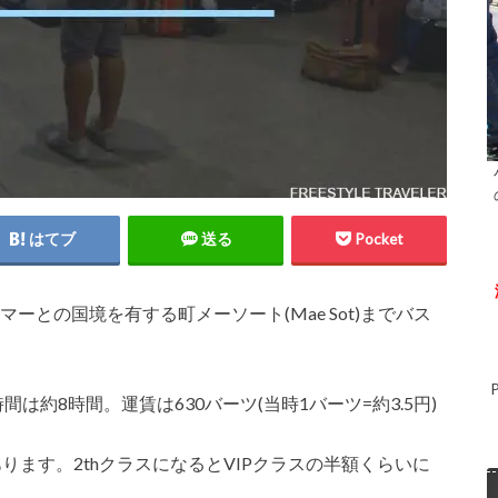
はてブ
送る
Pocket
マーとの国境を有する町メーソート(Mae Sot)までバス
は約8時間。運賃は630バーツ(当時1バーツ=約3.5円)
があります。2thクラスになるとVIPクラスの半額くらいに